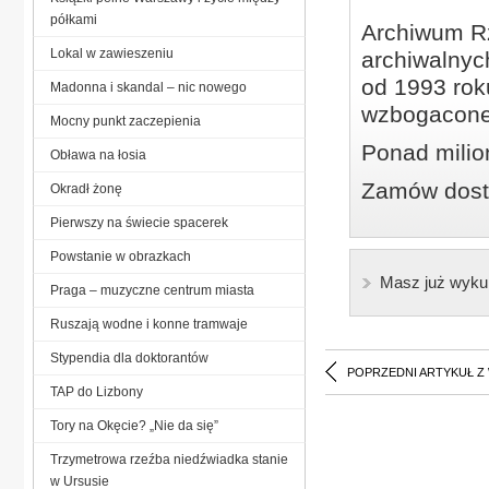
półkami
Archiwum Rz
Lokal w zawieszeniu
archiwalnyc
od 1993 roku
Madonna i skandal – nic nowego
wzbogacone
Mocny punkt zaczepienia
Ponad milio
Obława na łosia
Zamów dostę
Okradł żonę
Pierwszy na świecie spacerek
Powstanie w obrazkach
Masz już wyku
Praga – muzyczne centrum miasta
Ruszają wodne i konne tramwaje
Stypendia dla doktorantów
POPRZEDNI ARTYKUŁ Z
TAP do Lizbony
Tory na Okęcie? „Nie da się”
Trzymetrowa rzeźba niedźwiadka stanie
w Ursusie