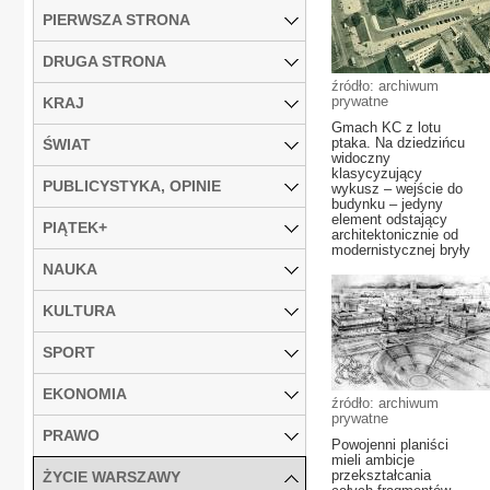
PIERWSZA STRONA
DRUGA STRONA
źródło: archiwum
prywatne
KRAJ
Gmach KC z lotu
ptaka. Na dziedzińcu
ŚWIAT
widoczny
klasycyzujący
PUBLICYSTYKA, OPINIE
wykusz – wejście do
budynku – jedyny
element odstający
PIĄTEK+
architektonicznie od
modernistycznej bryły
NAUKA
KULTURA
SPORT
EKONOMIA
źródło: archiwum
prywatne
PRAWO
Powojenni planiści
mieli ambicje
przekształcania
ŻYCIE WARSZAWY