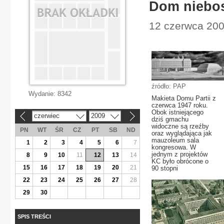
Dom niebosz
12 czerwca 2009
źródło: PAP
Wydanie:
8342
Makieta Domu Partii z
czerwca 1947 roku.
Obok istniejącego
czerwiec
2009
«
»
dziś gmachu
widoczne są rzeźby
PN
WT
ŚR
CZ
PT
SB
ND
oraz wyglądająca jak
mauzoleum sala
1
2
3
4
5
6
7
kongresowa. W
jednym z projektów
8
9
10
11
12
13
14
KC było obrócone o
15
16
17
18
19
20
21
90 stopni
22
23
24
25
26
27
28
29
30
SPIS TREŚCI