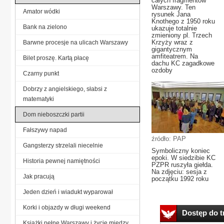
całych fragmentów
Warszawy. Ten
Amator wódki
rysunek Jana
Knothego z 1950 roku
Bank na zielono
ukazuje totalnie
zmieniony pl. Trzech
Krzyży wraz z
Barwne procesje na ulicach Warszawy
gigantycznym
amfiteatrem. Na
Bilet proszę. Kartą płacę
dachu KC zagadkowe
ozdoby
Czarny punkt
Dobrzy z angielskiego, słabsi z
matematyki
Dom nieboszczki partii
Fałszywy napad
źródło: PAP
Gangsterzy strzelali niecelnie
Symboliczny koniec
epoki. W siedzibie KC
Historia pewnej namiętności
PZPR ruszyła giełda.
Na zdjęciu: sesja z
Jak pracują
początku 1992 roku
Jeden dzień i wiadukt wyparował
Korki i objazdy w długi weekend
Dostęp do tr
Książki pełne Warszawy i życie między