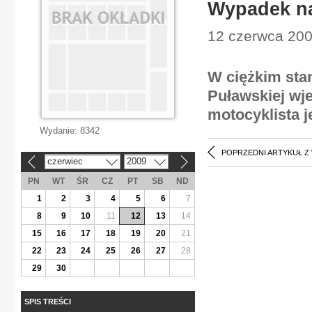
Wypadek n
12 czerwca 200
W ciężkim stan
Puławskiej wje
motocyklista j
Wydanie:
8342
POPRZEDNI ARTYKUŁ Z
czerwiec
2009
«
»
PN
WT
ŚR
CZ
PT
SB
ND
1
2
3
4
5
6
7
8
9
10
11
12
13
14
15
16
17
18
19
20
21
22
23
24
25
26
27
28
29
30
SPIS TREŚCI