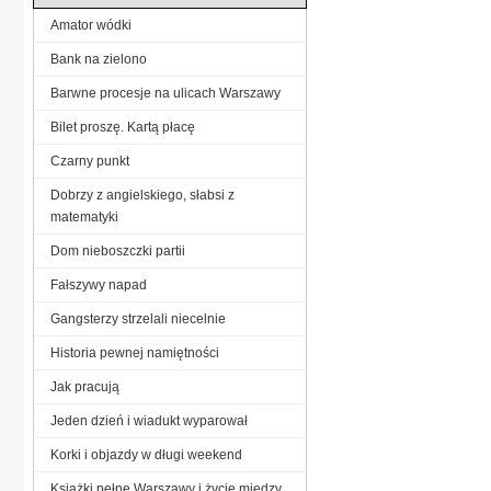
Amator wódki
Bank na zielono
Barwne procesje na ulicach Warszawy
Bilet proszę. Kartą płacę
Czarny punkt
Dobrzy z angielskiego, słabsi z
matematyki
Dom nieboszczki partii
Fałszywy napad
Gangsterzy strzelali niecelnie
Historia pewnej namiętności
Jak pracują
Jeden dzień i wiadukt wyparował
Korki i objazdy w długi weekend
Książki pełne Warszawy i życie między