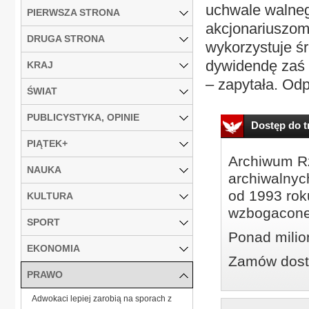
uchwale walne
PIERWSZA STRONA
akcjonariuszom
DRUGA STRONA
wykorzystuje ś
dywidendę zaś 
KRAJ
– zapytała. Odp
ŚWIAT
PUBLICYSTYKA, OPINIE
Dostęp do tr
PIĄTEK+
Archiwum Rz
NAUKA
archiwalnyc
od 1993 roku
KULTURA
wzbogacone
SPORT
Ponad milio
EKONOMIA
Zamów dostę
PRAWO
Adwokaci lepiej zarobią na sporach z