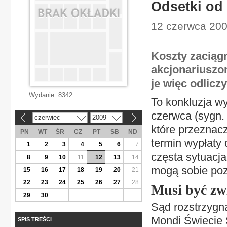
Odsetki od
12 czerwca 200
Koszty zaciąg
akcjonariuszo
je więc odlicz
Wydanie:
8342
To konkluzja w
czerwca (sygn. 
czerwiec
2009
«
»
które przeznacz
PN
WT
ŚR
CZ
PT
SB
ND
termin wypłaty
1
2
3
4
5
6
7
częsta sytuacja
8
9
10
11
12
13
14
mogą sobie poz
15
16
17
18
19
20
21
22
23
24
25
26
27
28
Musi być zw
29
30
Sąd rozstrzygną
Mondi Świecie 
SPIS TREŚCI