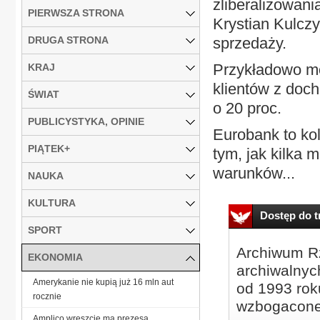
zliberalizowan
PIERWSZA STRONA
Krystian Kulcz
DRUGA STRONA
sprzedaży.
Przykładowo mo
KRAJ
klientów z doc
ŚWIAT
o 20 proc.
PUBLICYSTYKA, OPINIE
Eurobank to kol
PIĄTEK+
tym, jak kilka 
warunków...
NAUKA
KULTURA
Dostęp do tr
SPORT
Archiwum Rz
EKONOMIA
archiwalnyc
Amerykanie nie kupią już 16 mln aut
od 1993 roku
rocznie
wzbogacone
Amplico wreszcie ma prezesa