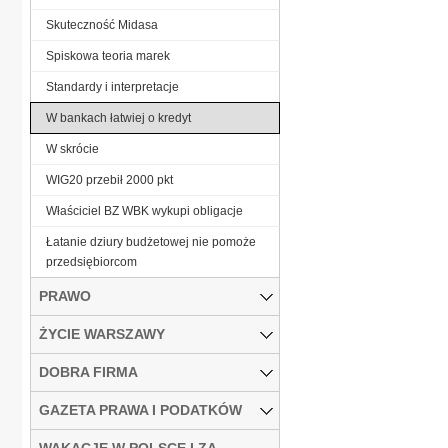
Skuteczność Midasa
Spiskowa teoria marek
Standardy i interpretacje
W bankach łatwiej o kredyt
W skrócie
WIG20 przebił 2000 pkt
Właściciel BZ WBK wykupi obligacje
Łatanie dziury budżetowej nie pomoże
przedsiębiorcom
PRAWO
ŻYCIE WARSZAWY
DOBRA FIRMA
GAZETA PRAWA I PODATKÓW
WAKACJE W POLSCE I ZA