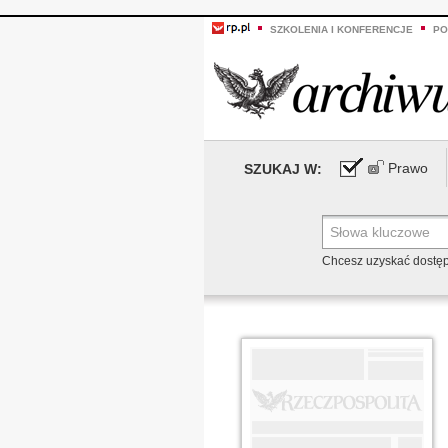
SZKOLENIA I KONFERENCJE
PO
Prawo
SZUKAJ W:
Chcesz uzyskać dostę