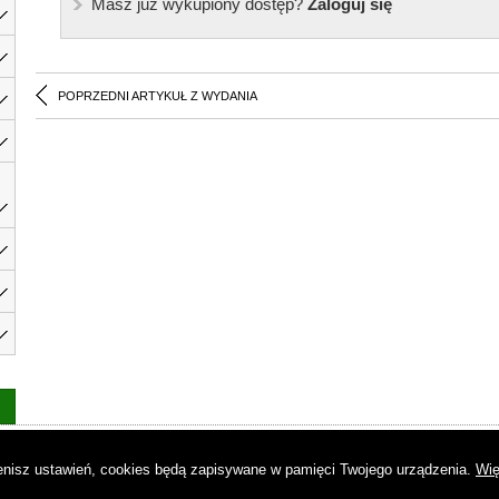
Masz już wykupiony dostęp?
Zaloguj się
POPRZEDNI ARTYKUŁ Z WYDANIA
as
|
Regulamin
|
Reklama
|
Napisz do nas
|
Kontakt
|
Pliki cookies
|
Dek
mienisz ustawień, cookies będą zapisywane w pamięci Twojego urządzenia.
Wię
© Copyright by Gremi Media SA