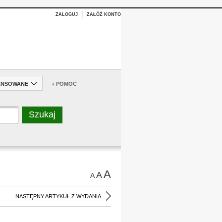
ZALOGUJ
ZAŁÓŻ KONTO
ANSOWANE
+ POMOC
A
A
A
NASTĘPNY ARTYKUŁ Z WYDANIA