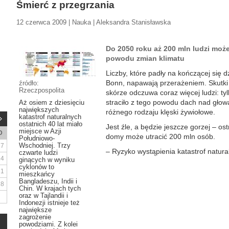
Śmierć z przegrzania
12 czerwca 2009 | Nauka | Aleksandra Stanisławska
Do 2050 roku aż 200 mln ludzi może
powodu zmian klimatu
Liczby, które padły na kończącej się 
Bonn, napawają przerażeniem. Skutki 
źródło:
Rzeczpospolita
skórze odczuwa coraz więcej ludzi: t
straciło z tego powodu dach nad głową
Aż osiem z dziesięciu
największych
różnego rodzaju klęski żywiołowe.
katastrof naturalnych
ostatnich 40 lat miało
Jest źle, a będzie jeszcze gorzej – os
miejsce w Azji
D
domy może utracić 200 mln osób.
Południowo-
Wschodniej. Trzy
7
– Ryzyko wystąpienia katastrof natural
czwarte ludzi
14
ginących w wyniku
cyklonów to
21
mieszkańcy
Bangladeszu, Indii i
28
Chin. W krajach tych
oraz w Tajlandii i
Indonezji istnieje też
największe
zagrożenie
powodziami. Z kolei