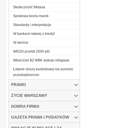
Skuteczność Midasa
Spiskowa teoria marek
Standardy i interpretacje
W bankach łatwiej o kredyt
W skrócie
WIG20 przebił 2000 pkt
Właściciel BZ WBK wykupi obligacje
Łatanie dziury budżetowej nie pomoże
przedsiębiorcom
PRAWO
ŻYCIE WARSZAWY
DOBRA FIRMA
GAZETA PRAWA I PODATKÓW
WAKACJE W POLSCE I ZA