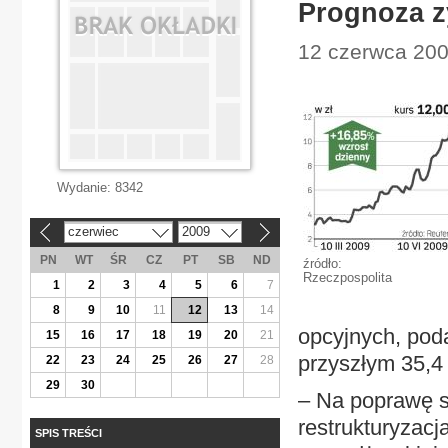
Prognoza z
12 czerwca 200
Wydanie:
8342
czerwiec
2009
«
»
PN
WT
ŚR
CZ
PT
SB
ND
źródło:
Rzeczpospolita
1
2
3
4
5
6
7
8
9
10
11
12
13
14
opcyjnych, poda
15
16
17
18
19
20
21
przyszłym 35,4 
22
23
24
25
26
27
28
29
30
– Na poprawę sy
restrukturyzacj
SPIS TREŚCI