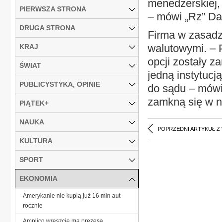
menedżerskiej,
PIERWSZA STRONA
– mówi „Rz” Da
DRUGA STRONA
Firma w zasadz
walutowymi. – 
KRAJ
opcji zostały z
ŚWIAT
jedną instytuc
PUBLICYSTYKA, OPINIE
do sądu – mówi
zamkną się w na
PIĄTEK+
NAUKA
POPRZEDNI ARTYKUŁ Z
KULTURA
SPORT
EKONOMIA
Amerykanie nie kupią już 16 mln aut
rocznie
Amplico wreszcie ma prezesa