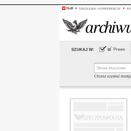
SZKOLENIA I KONFERENCJE
PO
Prawo
SZUKAJ W:
Chcesz uzyskać dostę