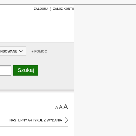
ZALOGUJ
ZAŁÓŻ KONTO
ANSOWANE
+ POMOC
A
A
A
NASTĘPNY ARTYKUŁ Z WYDANIA