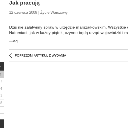
Jak pracują
12 czerwca 2009 | Życie Warszawy
Dziś nie załatwimy spraw w urzędzie marszałkowskim. Wszystkie
Natomiast, jak w każdy piątek, czynne będą urząd wojewódzki i ra
—ag
POPRZEDNI ARTYKUŁ Z WYDANIA
D
7
14
21
28