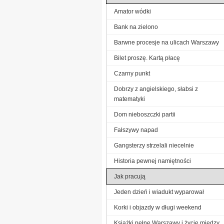
Amator wódki
Bank na zielono
Barwne procesje na ulicach Warszawy
Bilet proszę. Kartą płacę
Czarny punkt
Dobrzy z angielskiego, słabsi z
matematyki
Dom nieboszczki partii
Fałszywy napad
Gangsterzy strzelali niecelnie
Historia pewnej namiętności
Jak pracują
Jeden dzień i wiadukt wyparował
Korki i objazdy w długi weekend
Książki pełne Warszawy i życie między