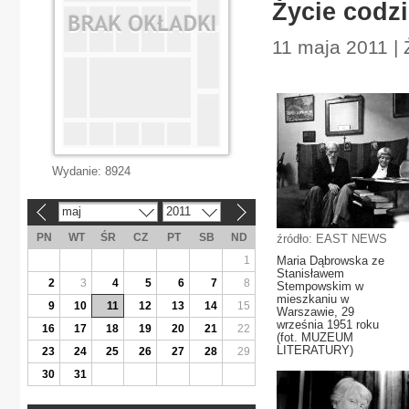
Życie codz
11 maja 2011 | 
Wydanie:
8924
maj
2011
«
»
PN
WT
ŚR
CZ
PT
SB
ND
źródło: EAST NEWS
1
Maria Dąbrowska ze
Stanisławem
2
3
4
5
6
7
8
Stempowskim w
mieszkaniu w
9
10
11
12
13
14
15
Warszawie, 29
września 1951 roku
16
17
18
19
20
21
22
(fot. MUZEUM
LITERATURY)
23
24
25
26
27
28
29
30
31