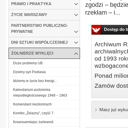
zgodzi – będzie
PRAWO I PRAKTYKA
rzekłam – i...
ŻYCIE WARSZAWY
PARTNERSTWO PUBLICZNO-
Dostęp do tr
PRYWATNE
DNI SZTUKI WSPÓŁCZESNEJ
Archiwum Rz
archiwalnyc
ŻOŁNIERZE WYKLĘCI
od 1993 roku
Duże problemy UB
wzbogacone
Dzielny syn Podlasia
Ponad milio
Idziemy w życie bez trwogi...
Zamów dostę
Kalendarium podziemia
niepodległościowego 1948 – 1963
Komendant niezłomnych
Masz już wyku
Komiks „Żelazny”, część 7.
Krasnoarmiejec żartowniś