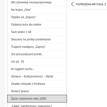
Mit człowieka niezwyciężonego
POPRZEDNI ARTYKUŁ Z
Na tropie „Orła”
Ostatni od „Zapory”
Ostatnia kula dla siebie
Sam jeden z 48
Skazany na próbę przetrwania
Tragizm następcy „Zapory”
Tyś jest partyzant polski...
Vis wz. 35
W ciągłym ruchu...
Zdrajca – funkcjonariusz – literat
Zwykły chłopak z Podlasia
Śmierć tyrana
Życie codzienne roku 1950
„Lalka” namierzono, osaczono i