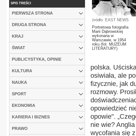
SPIS TREŚCI
PIERWSZA STRONA
źródło: EAST NEWS
DRUGA STRONA
Portretowa fotografia
Marii Dąbrowskiej
wykonana w
KRAJ
Warszawie, w 1954
roku (fot. MUZEUM
ŚWIAT
LITERATURY)
PUBLICYSTYKA, OPINIE
polska. Uściska
KULTURA
osiwiała, ale 
NAUKA
fizycznie, jak 
rozmowy. Prosi
SPORT
doświadczeniac
EKONOMIA
opowiedzieć nie
opowie". „Czegó
KARIERA I BIZNES
nie wie? Anglia
PRAWO
wycofania się z