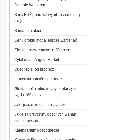
Johnnie Walkerem
Bank BGŻ poprawił wyniki przed ofertą
akcji
Bogdanka płaci
Ceny drobiu mogą jeszcze wzrosnąć
Ciepło droższe nawet o 30 procent
Cytat dnia - Angela Merkel
Dużo lepiej od prognoz
Francuski sposób na pocztę
Giełda może mieć w całym roku zysk
rzędu 160 mln zł
Jak zjeść ciastko i mieć ciastko
Jakie są przyczyny obecnych wahań
cen surowców
Kalendarium gospodarcze
Kierowcy Formuły 1 za trzy lata pojadą