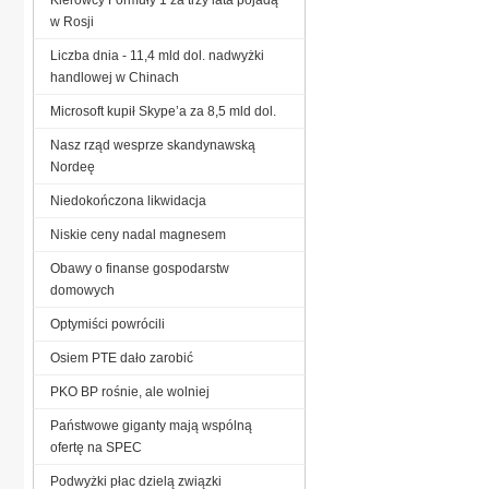
w Rosji
Liczba dnia - 11,4 mld dol. nadwyżki
handlowej w Chinach
Microsoft kupił Skype’a za 8,5 mld dol.
Nasz rząd wesprze skandynawską
Nordeę
Niedokończona likwidacja
Niskie ceny nadal magnesem
Obawy o finanse gospodarstw
domowych
Optymiści powrócili
Osiem PTE dało zarobić
PKO BP rośnie, ale wolniej
Państwowe giganty mają wspólną
ofertę na SPEC
Podwyżki płac dzielą związki