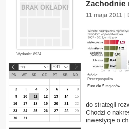
Zachodnie 
11 maja 2011 | 
Wydanie:
8924
maj
2011
«
»
PN
WT
ŚR
CZ
PT
SB
ND
źródło:
Rzeczpospolita
1
Euro dla 5 regionów
2
3
4
5
6
7
8
9
10
11
12
13
14
15
do strategii ro
16
17
18
19
20
21
22
23
24
25
26
27
28
29
Chodzi o nakreś
30
31
inwestycje o c