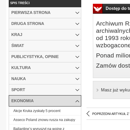
SPIS TREŚCI
Dostęp do tr
PIERWSZA STRONA
Archiwum Rz
DRUGA STRONA
archiwalnyc
KRAJ
od 1993 roku
wzbogacone
ŚWIAT
Ponad milio
PUBLICYSTYKA, OPINIE
Zamów dostę
KULTURA
NAUKA
SPORT
Masz już wyku
EKONOMIA
Akcje Kruka zyskały 5 procent
POPRZEDNI ARTYKUŁ Z
Asseco Poland znowu rusza na zakupy
Ballantine’s wyruszył na wojnę z