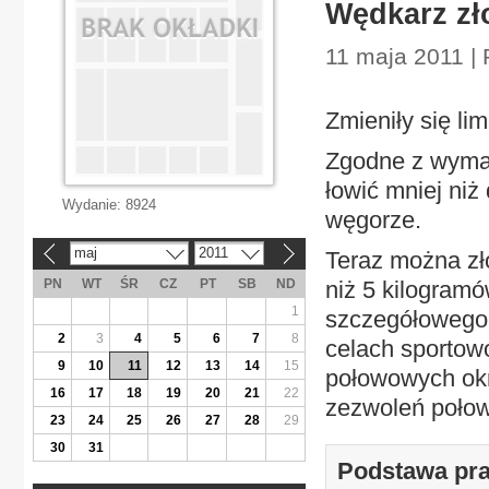
Wędkarz zł
11 maja 2011 | 
Zmieniły się l
Zgodne z wyma
łowić mniej niż
Wydanie:
8924
węgorze.
maj
2011
Teraz można zł
«
»
PN
WT
ŚR
CZ
PT
SB
ND
niż 5 kilogramó
1
szczegółowego
2
3
4
5
6
7
8
celach sportow
9
10
11
12
13
14
15
połowowych okr
16
17
18
19
20
21
22
zezwoleń połow
23
24
25
26
27
28
29
30
31
Podstawa pr