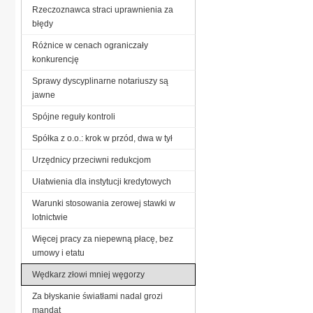
Rzeczoznawca straci uprawnienia za
błędy
Różnice w cenach ograniczały
konkurencję
Sprawy dyscyplinarne notariuszy są
jawne
Spójne reguły kontroli
Spółka z o.o.: krok w przód, dwa w tył
Urzędnicy przeciwni redukcjom
Ułatwienia dla instytucji kredytowych
Warunki stosowania zerowej stawki w
lotnictwie
Więcej pracy za niepewną płacę, bez
umowy i etatu
Wędkarz złowi mniej węgorzy
Za błyskanie światłami nadal grozi
mandat