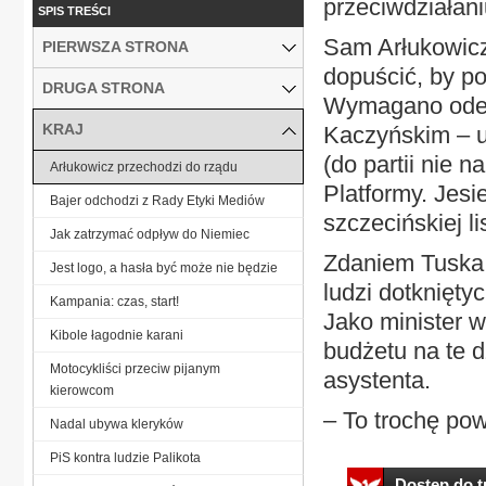
przeciwdziałan
SPIS TREŚCI
Sam Arłukowicz 
PIERWSZA STRONA
dopuścić, by p
DRUGA STRONA
Wymagano ode 
KRAJ
Kaczyńskim – u
(do partii nie 
Arłukowicz przechodzi do rządu
Platformy. Jesi
Bajer odchodzi z Rady Etyki Mediów
szczecińskiej l
Jak zatrzymać odpływ do Niemiec
Zdaniem Tuska 
Jest logo, a hasła być może nie będzie
ludzi dotknięt
Kampania: czas, start!
Jako minister w
Kibole łagodnie karani
budżetu na te d
Motocykliści przeciw pijanym
asystenta.
kierowcom
– To trochę powi
Nadal ubywa kleryków
PiS kontra ludzie Palikota
Dostęp do tr