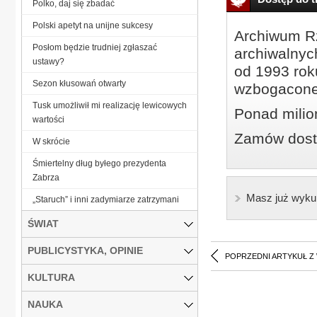
Polko, daj się zbadać
Polski apetyt na unijne sukcesy
Archiwum Rz
Posłom będzie trudniej zgłaszać
archiwalnyc
ustawy?
od 1993 roku
Sezon kłusowań otwarty
wzbogacone
Tusk umożliwił mi realizację lewicowych
Ponad milio
wartości
Zamów dostę
W skrócie
Śmiertelny dług byłego prezydenta
Zabrza
Masz już wyku
„Staruch” i inni zadymiarze zatrzymani
ŚWIAT
PUBLICYSTYKA, OPINIE
POPRZEDNI ARTYKUŁ Z
KULTURA
NAUKA