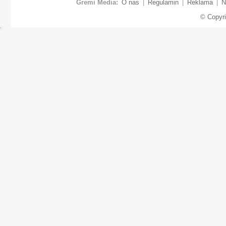
Gremi Media:
O nas
|
Regulamin
|
Reklama
|
N
© Copyr