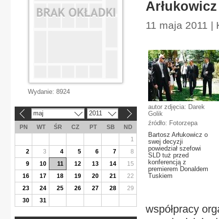
Arłukowicz
11 maja 2011 | 
Wydanie:
8924
autor zdjęcia: Darek
maj
2011
Golik
«
»
źródło: Fotorzepa
PN
WT
ŚR
CZ
PT
SB
ND
Bartosz Arłukowicz o
1
swej decyzji
powiedział szefowi
2
3
4
5
6
7
8
SLD tuż przed
konferencją z
9
10
11
12
13
14
15
premierem Donaldem
Tuskiem
16
17
18
19
20
21
22
23
24
25
26
27
28
29
30
31
współpracy orga