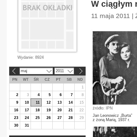
W ciągłym r
11 maja 2011 | 
Wydanie:
8924
maj
2011
«
»
PN
WT
ŚR
CZ
PT
SB
ND
1
2
3
4
5
6
7
8
9
10
11
12
13
14
15
źródło: IPN
16
17
18
19
20
21
22
Jan Leonowicz „Burta”
23
24
25
26
27
28
29
z żoną Marią, 1937 r.
30
31