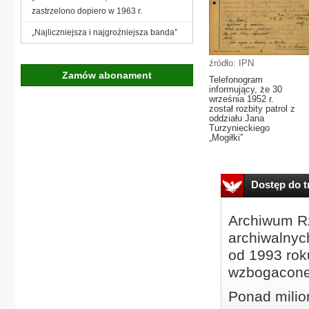
zastrzelono dopiero w 1963 r.
„Najliczniejsza i najgroźniejsza banda”
źródło: IPN
Zamów abonament
Telefonogram
informujący, że 30
września 1952 r.
został rozbity patrol z
oddziału Jana
Turzynieckiego
„Mogiłki”
Dostęp do tr
Archiwum Rz
archiwalnyc
od 1993 roku
wzbogacone
Ponad milio