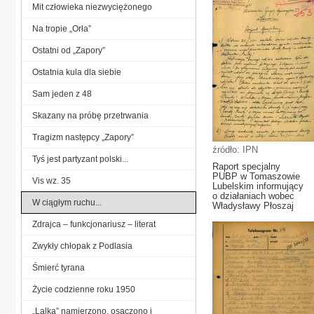
Mit człowieka niezwyciężonego
Na tropie „Orła”
Ostatni od „Zapory”
Ostatnia kula dla siebie
Sam jeden z 48
Skazany na próbę przetrwania
Tragizm następcy „Zapory”
źródło: IPN
Tyś jest partyzant polski...
Raport specjalny
PUBP w Tomaszowie
Vis wz. 35
Lubelskim informujący
o działaniach wobec
W ciągłym ruchu...
Władysławy Płoszaj
Zdrajca – funkcjonariusz – literat
Zwykły chłopak z Podlasia
Śmierć tyrana
Życie codzienne roku 1950
„Lalka” namierzono, osaczono i