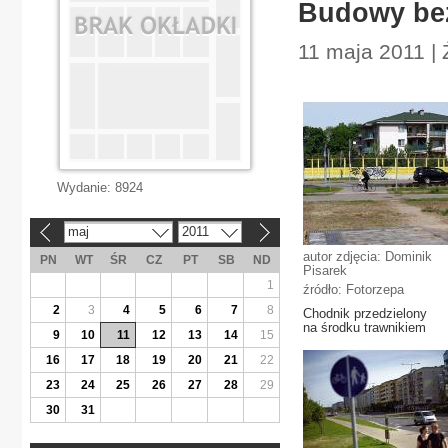
Budowy be
11 maja 2011 | 
Wydanie:
8924
maj
2011
«
»
autor zdjęcia: Dominik
PN
WT
ŚR
CZ
PT
SB
ND
Pisarek
1
źródło: Fotorzepa
2
3
4
5
6
7
8
Chodnik przedzielony
na środku trawnikiem
9
10
11
12
13
14
15
16
17
18
19
20
21
22
23
24
25
26
27
28
29
30
31