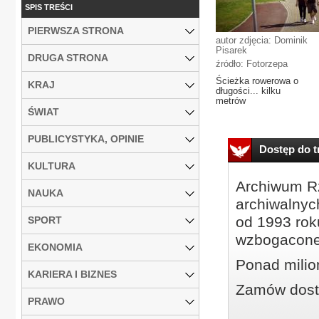
SPIS TREŚCI
PIERWSZA STRONA
autor zdjęcia: Dominik
Pisarek
DRUGA STRONA
źródło: Fotorzepa
Ścieżka rowerowa o
KRAJ
długości... kilku
metrów
ŚWIAT
PUBLICYSTYKA, OPINIE
Dostęp do tr
KULTURA
Archiwum Rz
NAUKA
archiwalnyc
od 1993 roku
SPORT
wzbogacone
EKONOMIA
Ponad milio
KARIERA I BIZNES
Zamów dostę
PRAWO