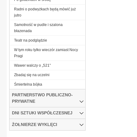
Radni o podwyżkach będą mówić już
jutro
Samotność w pudle i szalona
błazenada
Teatr na podglądzie
W tym roku tylko wieczór zamiast Nocy
Pragi
Wawer walczy o „521”
Zbadaj się na uczelni
Śmiertelna bójka
PARTNERSTWO PUBLICZNO-
PRYWATNE
DNI SZTUKI WSPÓŁCZESNEJ
ŻOŁNIERZE WYKLĘCI