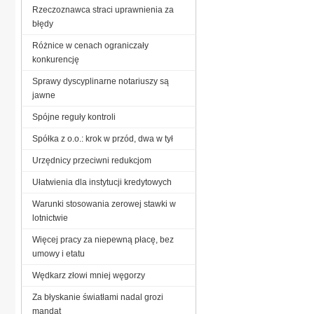
Rzeczoznawca straci uprawnienia za
błędy
Różnice w cenach ograniczały
konkurencję
Sprawy dyscyplinarne notariuszy są
jawne
Spójne reguły kontroli
Spółka z o.o.: krok w przód, dwa w tył
Urzędnicy przeciwni redukcjom
Ułatwienia dla instytucji kredytowych
Warunki stosowania zerowej stawki w
lotnictwie
Więcej pracy za niepewną płacę, bez
umowy i etatu
Wędkarz złowi mniej węgorzy
Za błyskanie światłami nadal grozi
mandat