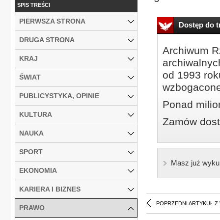
SPIS TREŚCI
PIERWSZA STRONA
Dostęp do tr
DRUGA STRONA
Archiwum Rz
KRAJ
archiwalnyc
od 1993 roku
ŚWIAT
wzbogacone
PUBLICYSTYKA, OPINIE
Ponad milio
KULTURA
Zamów dostę
NAUKA
SPORT
Masz już wyku
EKONOMIA
KARIERA I BIZNES
POPRZEDNI ARTYKUŁ Z
PRAWO