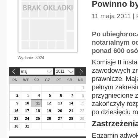
Powinno by
11 maja 2011 | 
Po ubiegłoroc
notarialnym o
ponad 600 os
Wydanie:
8924
Komisje II ins
zawodowych zmi
maj
2011
«
»
prawnicze. Maj
PN
WT
ŚR
CZ
PT
SB
ND
pełnym zakresie
1
przygniecione 
2
3
4
5
6
7
8
zakończyły rozp
9
10
11
12
13
14
15
po dziesięciu 
16
17
18
19
20
21
22
23
24
25
26
27
28
29
Zastrzeżeni
30
31
Egzamin adwoka