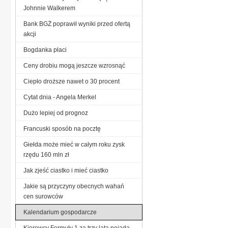
Johnnie Walkerem
Bank BGŻ poprawił wyniki przed ofertą
akcji
Bogdanka płaci
Ceny drobiu mogą jeszcze wzrosnąć
Ciepło droższe nawet o 30 procent
Cytat dnia - Angela Merkel
Dużo lepiej od prognoz
Francuski sposób na pocztę
Giełda może mieć w całym roku zysk
rzędu 160 mln zł
Jak zjeść ciastko i mieć ciastko
Jakie są przyczyny obecnych wahań
cen surowców
Kalendarium gospodarcze
Kierowcy Formuły 1 za trzy lata pojadą