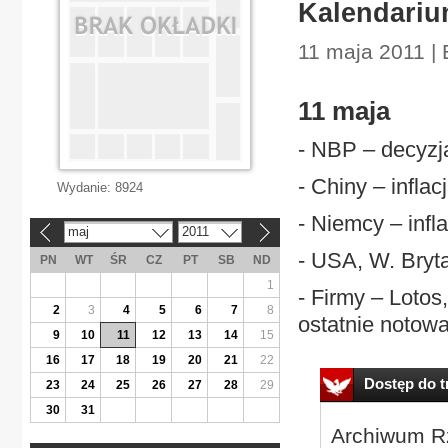
Kalendariu
11 maja 2011 |
11 maja
- NBP – decyzj
- Chiny – infla
Wydanie:
8924
- Niemcy – infl
maj
2011
«
»
- USA, W. Bryt
PN
WT
ŚR
CZ
PT
SB
ND
1
- Firmy – Lotos
2
3
4
5
6
7
8
ostatnie notowa
9
10
11
12
13
14
15
16
17
18
19
20
21
22
Dostęp do tr
23
24
25
26
27
28
29
30
31
Archiwum Rz