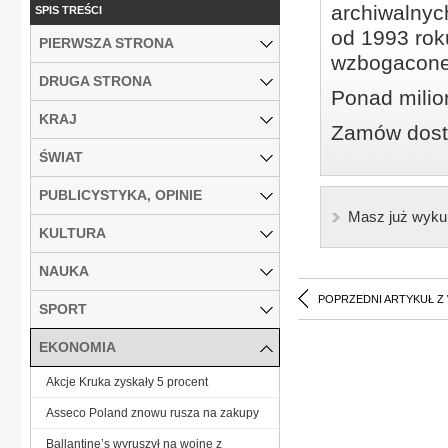
archiwalnyc
SPIS TREŚCI
od 1993 roku
PIERWSZA STRONA
wzbogacone
DRUGA STRONA
Ponad milio
KRAJ
Zamów dostę
ŚWIAT
PUBLICYSTYKA, OPINIE
Masz już wyku
KULTURA
NAUKA
POPRZEDNI ARTYKUŁ Z
SPORT
EKONOMIA
Akcje Kruka zyskały 5 procent
Asseco Poland znowu rusza na zakupy
Ballantine’s wyruszył na wojnę z