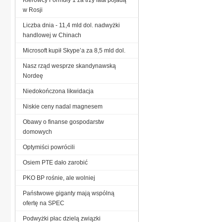
w Rosji
Liczba dnia - 11,4 mld dol. nadwyżki
handlowej w Chinach
Microsoft kupił Skype’a za 8,5 mld dol.
Nasz rząd wesprze skandynawską
Nordeę
Niedokończona likwidacja
Niskie ceny nadal magnesem
Obawy o finanse gospodarstw
domowych
Optymiści powrócili
Osiem PTE dało zarobić
PKO BP rośnie, ale wolniej
Państwowe giganty mają wspólną
ofertę na SPEC
Podwyżki płac dzielą związki