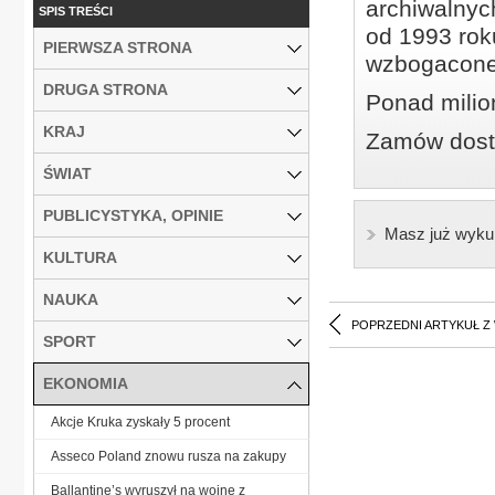
archiwalnyc
SPIS TREŚCI
od 1993 roku
PIERWSZA STRONA
wzbogacone
DRUGA STRONA
Ponad milio
KRAJ
Zamów dostę
ŚWIAT
PUBLICYSTYKA, OPINIE
Masz już wyku
KULTURA
NAUKA
POPRZEDNI ARTYKUŁ Z
SPORT
EKONOMIA
Akcje Kruka zyskały 5 procent
Asseco Poland znowu rusza na zakupy
Ballantine’s wyruszył na wojnę z