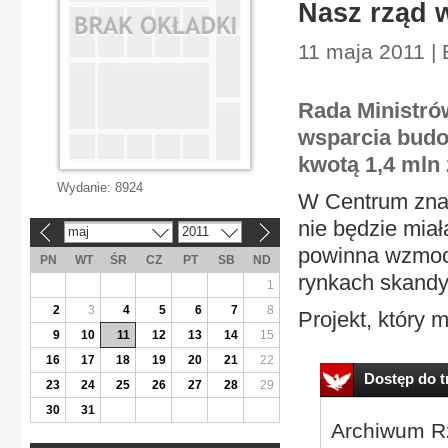
Nasz rząd 
11 maja 2011 |
Rada Ministró
wsparcia budo
kwotą 1,4 mln 
Wydanie:
8924
W Centrum znaj
nie będzie miał
maj
2011
«
»
powinna wzmocn
PN
WT
ŚR
CZ
PT
SB
ND
rynkach skand
1
2
3
4
5
6
7
8
Projekt, który m
9
10
11
12
13
14
15
16
17
18
19
20
21
22
Dostęp do tr
23
24
25
26
27
28
29
30
31
Archiwum Rz