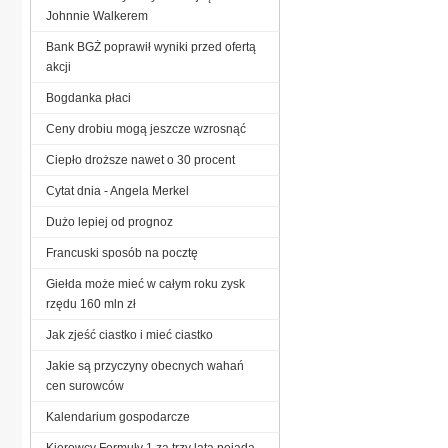
Johnnie Walkerem
Bank BGŻ poprawił wyniki przed ofertą
akcji
Bogdanka płaci
Ceny drobiu mogą jeszcze wzrosnąć
Ciepło droższe nawet o 30 procent
Cytat dnia - Angela Merkel
Dużo lepiej od prognoz
Francuski sposób na pocztę
Giełda może mieć w całym roku zysk
rzędu 160 mln zł
Jak zjeść ciastko i mieć ciastko
Jakie są przyczyny obecnych wahań
cen surowców
Kalendarium gospodarcze
Kierowcy Formuły 1 za trzy lata pojadą