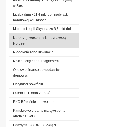
w Rosji
Liczba dnia - 11,4 mld dol. nadwyżki
handlowej w Chinach
Microsoft kupił Skype’a za 8,5 mld dol.
Nasz rząd wesprze skandynawską
Nordeę
Niedokończona likwidacja
Niskie ceny nadal magnesem
Obawy o finanse gospodarstw
domowych
Optymiści powrócili
Osiem PTE dało zarobić
PKO BP rośnie, ale wolniej
Państwowe giganty mają wspólną
ofertę na SPEC
Podwyżki płac dzielą związki