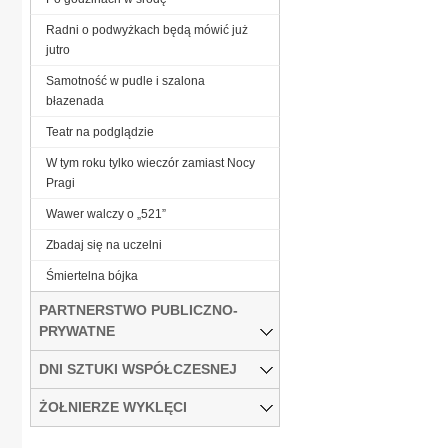
Radni o podwyżkach będą mówić już
jutro
Samotność w pudle i szalona
błazenada
Teatr na podglądzie
W tym roku tylko wieczór zamiast Nocy
Pragi
Wawer walczy o „521”
Zbadaj się na uczelni
Śmiertelna bójka
PARTNERSTWO PUBLICZNO-
PRYWATNE
DNI SZTUKI WSPÓŁCZESNEJ
ŻOŁNIERZE WYKLĘCI