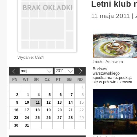
Letni klub 
11 maja 2011 |
Wydanie:
8924
źródło: Archiwum
Budowa
maj
2011
«
»
warszawskiego
spodka ma rozpocząć
PN
WT
ŚR
CZ
PT
SB
ND
się w połowie czerwca
1
2
3
4
5
6
7
8
9
10
11
12
13
14
15
16
17
18
19
20
21
22
23
24
25
26
27
28
29
30
31