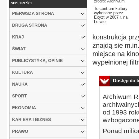
źródło: Archiwum
SPIS TREŚCI
To centrum kultury
wykonane przez
PIERWSZA STRONA
Exyzt w 2007 r. na
Łotwie
DRUGA STRONA
konstrukcja pr
KRAJ
znajdą się m.in
ŚWIAT
miejsce na kino
PUBLICYSTYKA, OPINIE
wypełnionej fi
KULTURA
Dostęp do tr
NAUKA
Archiwum Rz
SPORT
archiwalnyc
EKONOMIA
od 1993 roku
wzbogacone
KARIERA I BIZNES
Ponad milio
PRAWO