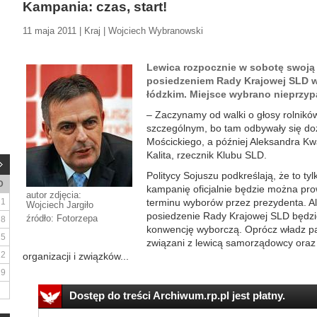
Kampania: czas, start!
11 maja 2011 | Kraj | Wojciech Wybranowski
Lewica rozpocznie w sobotę swoj
posiedzeniem Rady Krajowej SLD w
łódzkim. Miejsce wybrano nieprzy
– Zaczynamy od walki o głosy rolników
szczególnym, bo tam odbywały się do
Mościckiego, a później Aleksandra K
Kalita, rzecznik Klubu SLD.
Politycy Sojuszu podkreślają, że to tyl
D
kampanię oficjalnie będzie można pro
autor zdjęcia:
1
terminu wyborów przez prezydenta. Ale
Wojciech Jargiło
posiedzenie Rady Krajowej SLD będzi
źródło: Fotorzepa
8
konwencję wyborczą. Oprócz władz part
15
związani z lewicą samorządowcy oraz 
22
organizacji i związków...
29
Dostęp do treści Archiwum.rp.pl jest płatny.