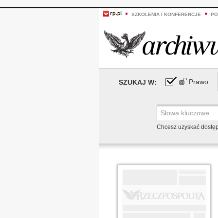
SZKOLENIA I KONFERENCJE
PO
Prawo
SZUKAJ W:
Chcesz uzyskać dostę