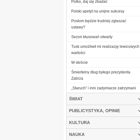
Polko, daj się zbadać
Polski apetyt na unijne sukcesy
Posłom będzie trudniej zgłaszać
ustawy?
Sezon kłusowań otwarty
Tusk umożliwił mi realizację lewicowych
wartości
W skrócie
Śmiertelny dług byłego prezydenta
Zabrza
„Staruch” i inni zadymiarze zatrzymani
ŚWIAT
PUBLICYSTYKA, OPINIE
KULTURA
NAUKA