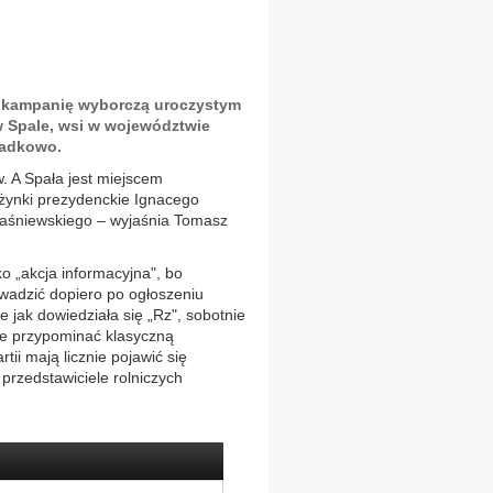
ą kampanię wyborczą uroczystym
 Spale, wsi w województwie
padkowo.
. A Spała jest miejscem
żynki prezydenckie Ignacego
waśniewskiego – wyjaśnia Tomasz
ko „akcja informacyjna", bo
wadzić dopiero po ogłoszeniu
 jak dowiedziała się „Rz", sobotnie
e przypominać klasyczną
ii mają licznie pojawić się
przedstawiciele rolniczych