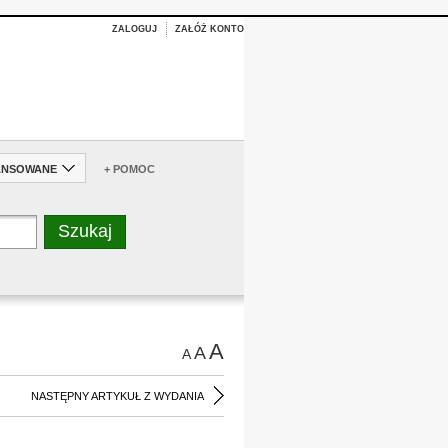
ZALOGUJ
ZAŁÓŻ KONTO
ANSOWANE
+ POMOC
A
A
A
NASTĘPNY ARTYKUŁ Z WYDANIA