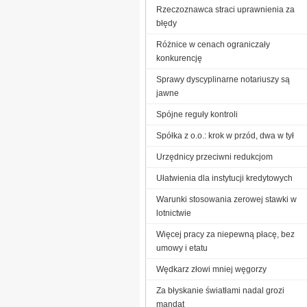
Rzeczoznawca straci uprawnienia za
błędy
Różnice w cenach ograniczały
konkurencję
Sprawy dyscyplinarne notariuszy są
jawne
Spójne reguły kontroli
Spółka z o.o.: krok w przód, dwa w tył
Urzędnicy przeciwni redukcjom
Ułatwienia dla instytucji kredytowych
Warunki stosowania zerowej stawki w
lotnictwie
Więcej pracy za niepewną płacę, bez
umowy i etatu
Wędkarz złowi mniej węgorzy
Za błyskanie światłami nadal grozi
mandat