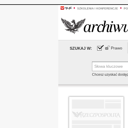
SZKOLENIA I KONFERENCJE
PO
Prawo
SZUKAJ W:
Chcesz uzyskać dostę