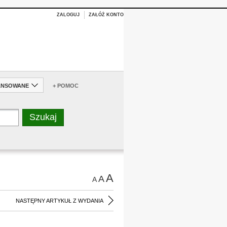
ZALOGUJ
ZAŁÓŻ KONTO
ANSOWANE
+ POMOC
A
A
A
NASTĘPNY ARTYKUŁ Z WYDANIA