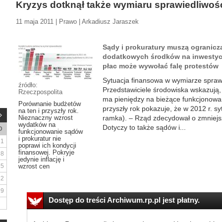
Kryzys dotknął także wymiaru sprawiedliwoś
11 maja 2011 | Prawo | Arkadiusz Jaraszek
Sądy i prokuratury muszą ogranicz
dodatkowych środków na inwestycj
płac może wywołać falę protestów
Sytuacja finansowa w wymiarze sprawie
źródło:
Przedstawiciele środowiska wskazują,
Rzeczpospolita
ma pieniędzy na bieżące funkcjonowani
Porównanie budżetów
przyszły rok pokazuje, że w 2012 r. sy
na ten i przyszły rok.
Nieznaczny wzrost
ramka). – Rząd zdecydował o zmniej
wydatków na
Dotyczy to także sądów i...
D
funkcjonowanie sądów
i prokuratur nie
1
poprawi ich kondycji
finansowej. Pokryje
8
jedynie inflację i
15
wzrost cen
22
29
Dostęp do treści Archiwum.rp.pl jest płatny.