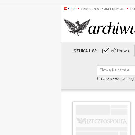
SZKOLENIA I KONFERENCJE
PO
Prawo
SZUKAJ W:
Chcesz uzyskać dostę