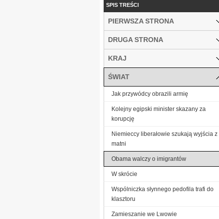
SPIS TREŚCI
PIERWSZA STRONA
DRUGA STRONA
KRAJ
ŚWIAT
Jak przywódcy obrazili armię
Kolejny egipski minister skazany za
korupcję
Niemieccy liberałowie szukają wyjścia z
matni
Obama walczy o imigrantów
W skrócie
Wspólniczka słynnego pedofila trafi do
klasztoru
Zamieszanie we Lwowie