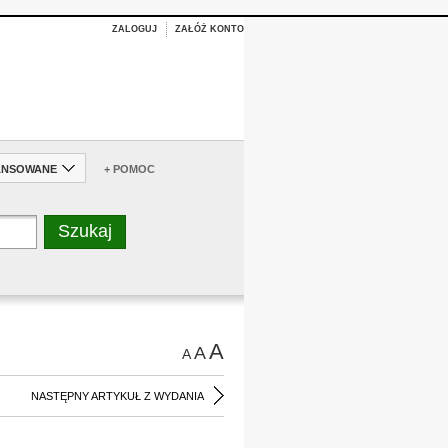
ZALOGUJ
ZAŁÓŻ KONTO
ANSOWANE
+ POMOC
A
A
A
NASTĘPNY ARTYKUŁ Z WYDANIA