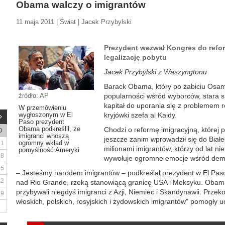
Obama walczy o imigrantów
11 maja 2011 | Świat | Jacek Przybylski
Prezydent wezwał Kongres do refo
legalizację pobytu
Jacek Przybylski z Waszyngtonu
Barack Obama, który po zabiciu Osam
źródło: AP
popularności wśród wyborców, stara si
kapitał do uporania się z problemem 
W przemówieniu
wygłoszonym w El
kryjówki szefa al Kaidy.
Paso prezydent
Obama podkreślił, że
Chodzi o reformę imigracyjną, której
D
imigranci wnoszą
jeszcze zanim wprowadził się do Białe
ogromny wkład w
1
milionami imigrantów, którzy od lat n
pomyślność Ameryki
8
wywołuje ogromne emocje wśród demo
15
– Jesteśmy narodem imigrantów – podkreślał prezydent w El Pas
22
nad Rio Grande, rzeką stanowiącą granicę USA i Meksyku. Obama
przybywali niegdyś imigranci z Azji, Niemiec i Skandynawii. Przekon
29
włoskich, polskich, rosyjskich i żydowskich imigrantów" pomogły ucz