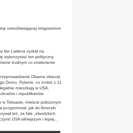
rmy umożliwiającej imigrantom
y bin Ladena zyskał na
ę wykorzystać ten polityczny
równie trudnym co znalezienie
 przeprowadzenie Obama obiecał,
go Domu. Pytanie, co zrobić z 11
ielegalnie mieszkają w USA,
kratów i republikanów.
o w Teksasie, mieście położonym
 przypomniał, jak do Ameryki
ywał też, że fale „irlandzkich,
ynić USA silniejszym i lepiej...