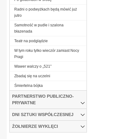
Radni o podwyżkach będą mówić już
jutro
Samotność w pudle i szalona
błazenada
Teatr na podglądzie
W tym roku tylko wieczór zamiast Nocy
Pragi
Wawer walczy o „521”
Zbadaj się na uczelni
Śmiertelna bójka
PARTNERSTWO PUBLICZNO-
PRYWATNE
DNI SZTUKI WSPÓŁCZESNEJ
ŻOŁNIERZE WYKLĘCI