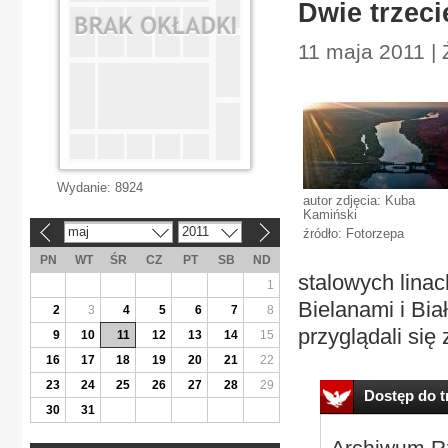
Dwie trzec
11 maja 2011 |
Wydanie:
8924
autor zdjęcia: Kuba
Kamiński
maj
2011
źródło: Fotorzepa
«
»
PN
WT
ŚR
CZ
PT
SB
ND
stalowych lina
1
Bielanami i Bia
2
3
4
5
6
7
8
przyglądali się 
9
10
11
12
13
14
15
16
17
18
19
20
21
22
23
24
25
26
27
28
29
Dostęp do tr
30
31
Archiwum Rz