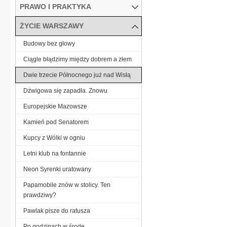
PRAWO I PRAKTYKA
ŻYCIE WARSZAWY
Budowy bez głowy
Ciągle błądzimy między dobrem a złem
Dwie trzecie Północnego już nad Wisłą
Dźwigowa się zapadła. Znowu
Europejskie Mazowsze
Kamień pod Senatorem
Kupcy z Wólki w ogniu
Letni klub na fontannie
Neon Syrenki uratowany
Papamobile znów w stolicy. Ten
prawdziwy?
Pawlak pisze do ratusza
Po godzinach w środę