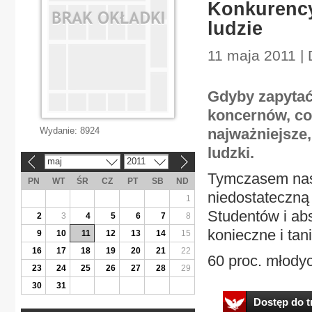
Konkurency
ludzie
11 maja 2011 | 
Gdyby zapytać
koncernów, co 
Wydanie:
8924
najważniejsze
ludzki.
maj
2011
«
»
Tymczasem nasz
PN
WT
ŚR
CZ
PT
SB
ND
niedostateczną
1
Studentów i abs
2
3
4
5
6
7
8
konieczne i tan
9
10
11
12
13
14
15
16
17
18
19
20
21
22
60 proc. młody
23
24
25
26
27
28
29
30
31
Dostęp do tr