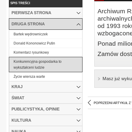
SPIS TREŚCI
Archiwum Rz
PIERWSZA STRONA
archiwalnyc
DRUGA STRONA
od 1993 roku
wzbogacone
Bartek wędrowniczek
Ponad milio
Donald Kononowicz Putin
Komentarz rysunkowy
Zamów dostę
Konkurencyjna gospodarka to
wykształceni ludzie
Życie wiersza warte
Masz już wyku
KRAJ
ŚWIAT
POPRZEDNI ARTYKUŁ Z
PUBLICYSTYKA, OPINIE
KULTURA
NAUKA