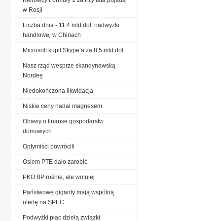
w Rosji
Liczba dnia - 11,4 mld dol. nadwyżki
handlowej w Chinach
Microsoft kupił Skype’a za 8,5 mld dol.
Nasz rząd wesprze skandynawską
Nordeę
Niedokończona likwidacja
Niskie ceny nadal magnesem
Obawy o finanse gospodarstw
domowych
Optymiści powrócili
Osiem PTE dało zarobić
PKO BP rośnie, ale wolniej
Państwowe giganty mają wspólną
ofertę na SPEC
Podwyżki płac dzielą związki