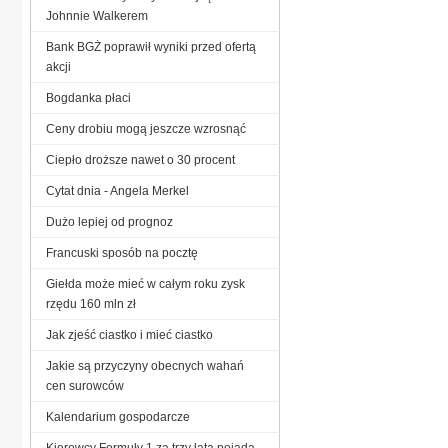
Johnnie Walkerem
Bank BGŻ poprawił wyniki przed ofertą
akcji
Bogdanka płaci
Ceny drobiu mogą jeszcze wzrosnąć
Ciepło droższe nawet o 30 procent
Cytat dnia - Angela Merkel
Dużo lepiej od prognoz
Francuski sposób na pocztę
Giełda może mieć w całym roku zysk
rzędu 160 mln zł
Jak zjeść ciastko i mieć ciastko
Jakie są przyczyny obecnych wahań
cen surowców
Kalendarium gospodarcze
Kierowcy Formuły 1 za trzy lata pojadą