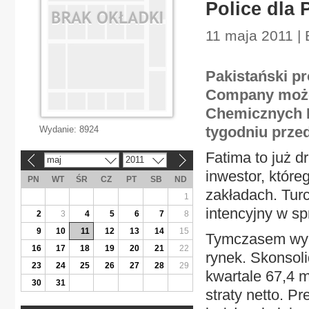
Police dla
11 maja 2011 | 
Pakistański p
Company może
Chemicznych P
tygodniu przed
Wydanie:
8924
Fatima to już dr
maj
2011
«
»
inwestor, które
PN
WT
ŚR
CZ
PT
SB
ND
zakładach. Turc
1
intencyjny w sp
2
3
4
5
6
7
8
9
10
11
12
13
14
15
Tymczasem wyni
16
17
18
19
20
21
22
rynek. Skonsoli
23
24
25
26
27
28
29
kwartale 67,4 m
30
31
straty netto. P