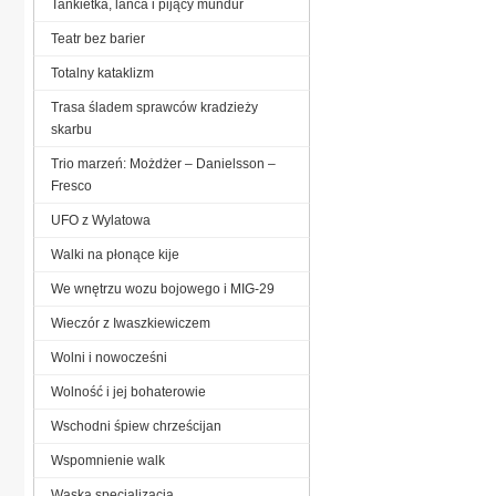
Tankietka, lanca i pijący mundur
Teatr bez barier
Totalny kataklizm
Trasa śladem sprawców kradzieży
skarbu
Trio marzeń: Możdżer – Danielsson –
Fresco
UFO z Wylatowa
Walki na płonące kije
We wnętrzu wozu bojowego i MIG-29
Wieczór z Iwaszkiewiczem
Wolni i nowocześni
Wolność i jej bohaterowie
Wschodni śpiew chrześcijan
Wspomnienie walk
Wąska specjalizacja