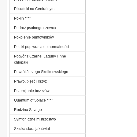
Piłsudski na Centralnym
Po-lin ****
Podróż psotnego szewca
Pokolenie buntowników
Polski pop wraca do normalności
Potwór z Czarnej Laguny i inne
chłopaki
Powrót Jerzego Skolimowskiego
Prawo, pięść i krzyż
Przemijanie bez słów
Quantum of Solace ****
Rodzina Savage
Symfoniczne mistrzostwo
Sztuka stara jak świat