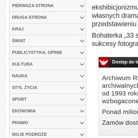
PIERWSZA STRONA
ekshibicjonizmu
własnych drama
DRUGA STRONA
przedstawieniu 
KRAJ
Bohaterka „33 s
ŚWIAT
sukcesy fotogra
PUBLICYSTYKA, OPINIE
Dostęp do tr
KULTURA
NAUKA
Archiwum Rz
archiwalnyc
STYL ŻYCIA
od 1993 roku
SPORT
wzbogacone
Ponad milio
EKONOMIA
Zamów dostę
PRAWO
MOJE PODRÓŻE