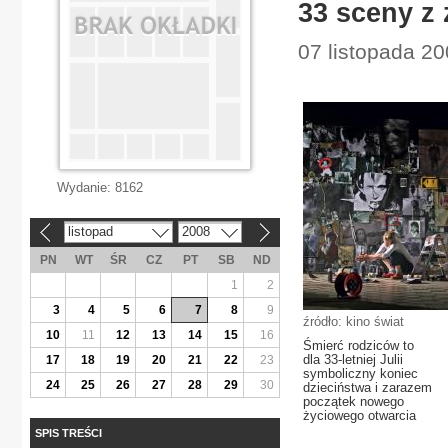
33 sceny z 
07 listopada 2
Wydanie:
8162
listopad
2008
«
»
PN
WT
ŚR
CZ
PT
SB
ND
1
2
3
4
5
6
7
8
9
źródło: kino świat
10
11
12
13
14
15
16
Śmierć rodziców to
dla 33-letniej Julii
17
18
19
20
21
22
23
symboliczny koniec
24
25
26
27
28
29
30
dzieciństwa i zarazem
początek nowego
życiowego otwarcia
SPIS TREŚCI