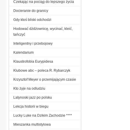
Czekając na pociąg do lepszego życia
Docieranie do granicy
Gdy ktoś bliski odchodzi
Hodować dżdżownicę, wycinać, kleić,
tańczyć
Inteligentny i przebojowy
Kalendarium
Klaustrofobia Eurypidesa
Klubowe abc – poleca R. Rybarczyk
Krzysztof Meyer o przemijającym czasie
Kto żyje na odludziu
Latynoski jazz po polsku
Lekcja historii w biegu
Lucky Luke na Dzikim Zachodzie ****
Mieszanka multistylowa