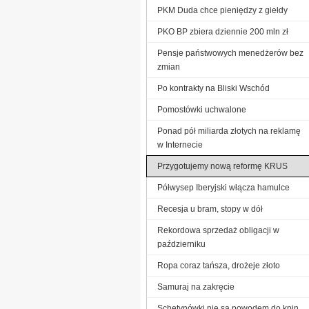
PKM Duda chce pieniędzy z giełdy
PKO BP zbiera dziennie 200 mln zł
Pensje państwowych menedżerów bez
zmian
Po kontrakty na Bliski Wschód
Pomostówki uchwalone
Ponad pół miliarda złotych na reklamę
w Internecie
Przygotujemy nową reformę KRUS
Półwysep Iberyjski włącza hamulce
Recesja u bram, stopy w dół
Rekordowa sprzedaż obligacji w
październiku
Ropa coraz tańsza, drożeje złoto
Samuraj na zakręcie
Schetynówki nie są powodem do kpin