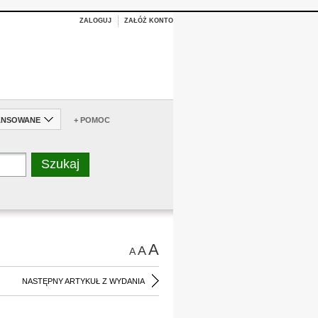
ZALOGUJ
ZAŁÓŻ KONTO
ANSOWANE
+ POMOC
A
A
A
NASTĘPNY ARTYKUŁ Z WYDANIA