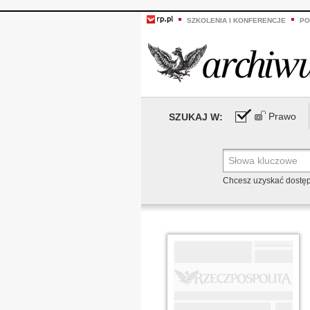
SZKOLENIA I KONFERENCJE
PO
Prawo
SZUKAJ W:
Chcesz uzyskać dostę