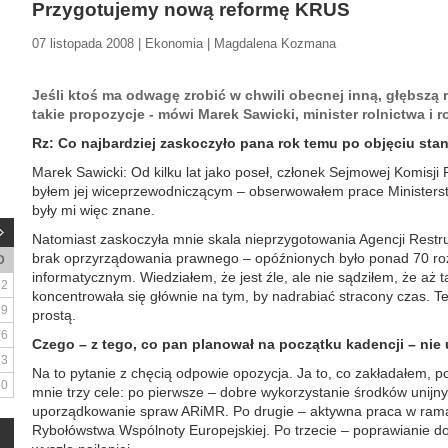
Przygotujemy nową reformę KRUS
07 listopada 2008 | Ekonomia | Magdalena Kozmana
Jeśli ktoś ma odwagę zrobić w chwili obecnej inną, głębszą
takie propozycje - mówi Marek Sawicki, minister rolnictwa i r
Rz: Co najbardziej zaskoczyło pana rok temu po objęciu sta
Marek Sawicki: Od kilku lat jako poseł, członek Sejmowej Komisji 
byłem jej wiceprzewodniczącym – obserwowałem prace Ministerst
były mi więc znane.
Natomiast zaskoczyła mnie skala nieprzygotowania Agencji Restruk
brak oprzyrządowania prawnego – opóźnionych było ponad 70 ro
D
informatycznym. Wiedziałem, że jest źle, ale nie sądziłem, że aż 
2
koncentrowała się głównie na tym, by nadrabiać stracony czas. 
9
prostą.
16
Czego – z tego, co pan planował na początku kadencji – nie 
23
Na to pytanie z chęcią odpowie opozycja. Ja to, co zakładałem, po
30
mnie trzy cele: po pierwsze – dobre wykorzystanie środków unijny
uporządkowanie spraw ARiMR. Po drugie – aktywna praca w rama
Rybołówstwa Wspólnoty Europejskiej. Po trzecie – poprawianie do