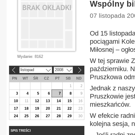
Wspólny bi
07 listopada 20
Od 15 listopad
pociągami Kole
Miłosnej – ogło
Wydanie:
8162
W tej sprawie 
październiku. N
listopad
2008
«
»
Pruszkowa odmów
PN
WT
ŚR
CZ
PT
SB
ND
1
2
Jednak z naszyc
3
4
5
6
7
8
9
Pruszkowie jes
10
11
12
13
14
15
16
mieszkańców.
17
18
19
20
21
22
23
W efekcie radn
24
25
26
27
28
29
30
kolejna sesja, 
SPIS TREŚCI
– Jeśli radni z