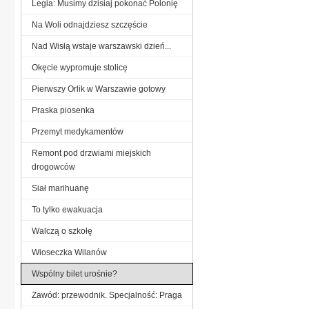
Legia: Musimy dzisiaj pokonać Polonię
Na Woli odnajdziesz szczęście
Nad Wisłą wstaje warszawski dzień...
Okęcie wypromuje stolicę
Pierwszy Orlik w Warszawie gotowy
Praska piosenka
Przemyt medykamentów
Remont pod drzwiami miejskich
drogowców
Siał marihuanę
To tylko ewakuacja
Walczą o szkołę
Wioseczka Wilanów
Wspólny bilet urośnie?
Zawód: przewodnik. Specjalność: Praga