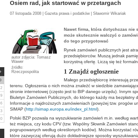
Osiem rad, jak startować w przetargach
07 listopada 2008 | Gazeta prawa i podatków | Sławomir Wikariak
Nawet firma, która dotychczas nie 
może skutecznie walczyć o zamówie
do tego przygotować
Rynek zamówień publicznych jest atra
przedsiębiorców. Muszą jednak pamięt
autor zdjęcia: Tomasz
Wawer
korzystną ofertę. Liczą się też formaln
źródło:
1 Znajdź ogłoszenie
Rzeczpospolita
Małego przedsiębiorcę interesują prz
D
terenu. Ogłoszenia o nich można znaleźć w siedzibie zamawiając
2
stronie internetowej (często jest to BIP danego urzędu). Innym sp
9
Biuletyn Zamówień Publicznych, do którego każdy ma bezpłatny d
Informacje o najdroższych zamówieniach (powyżej tzw. progów un
16
SIMAP (
http://simap.europa.eu/index_pl.html
).
23
Polski BZP pozwala na wyszukiwanie zamówień m.in. według wartoś
30
też miejsca, czy kodu CPV (tzw. Wspólny Słownik Zamówień stano
pogrupowanych według określonych kodów). Można korzystać ró
które zazwyczaj oferują dużo dokładniejsze sposoby wyszukiwan