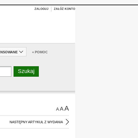
ZALOGUJ
ZAŁÓŻ KONTO
ANSOWANE
+ POMOC
A
A
A
NASTĘPNY ARTYKUŁ Z WYDANIA