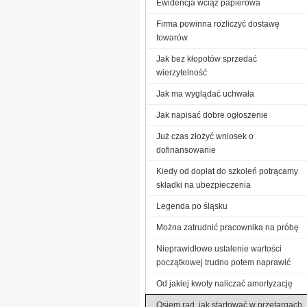
Ewidencja wciąż papierowa
Firma powinna rozliczyć dostawę
towarów
Jak bez kłopotów sprzedać
wierzytelność
Jak ma wyglądać uchwała
Jak napisać dobre ogłoszenie
Już czas złożyć wniosek o
dofinansowanie
Kiedy od dopłat do szkoleń potrącamy
składki na ubezpieczenia
Legenda po śląsku
Można zatrudnić pracownika na próbę
Nieprawidłowe ustalenie wartości
początkowej trudno potem naprawić
Od jakiej kwoty naliczać amortyzację
Osiem rad, jak startować w przetargach