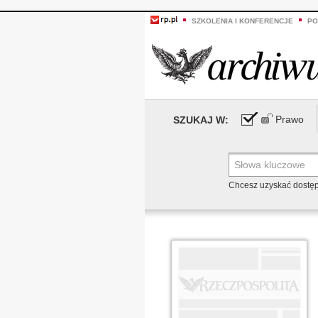
SZKOLENIA I KONFERENCJE
PO
Prawo
SZUKAJ W:
Chcesz uzyskać dostę