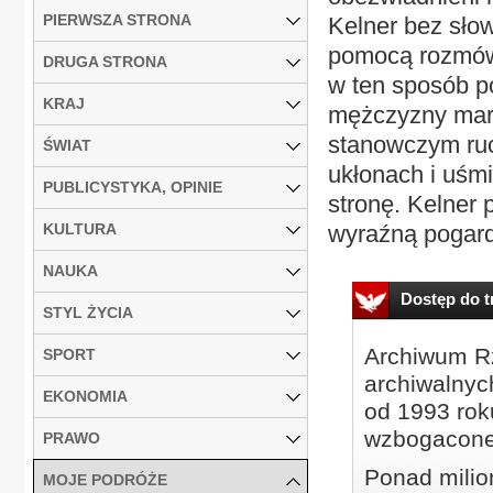
PIERWSZA STRONA
Kelner bez sło
pomocą rozmów
DRUGA STRONA
w ten sposób p
KRAJ
mężczyzny mar
stanowczym ruc
ŚWIAT
ukłonach i uśm
PUBLICYSTYKA, OPINIE
stronę. Kelner 
KULTURA
wyraźną pogard
NAUKA
Dostęp do tr
STYL ŻYCIA
Archiwum Rz
SPORT
archiwalnyc
EKONOMIA
od 1993 roku
wzbogacone
PRAWO
Ponad milio
MOJE PODRÓŻE