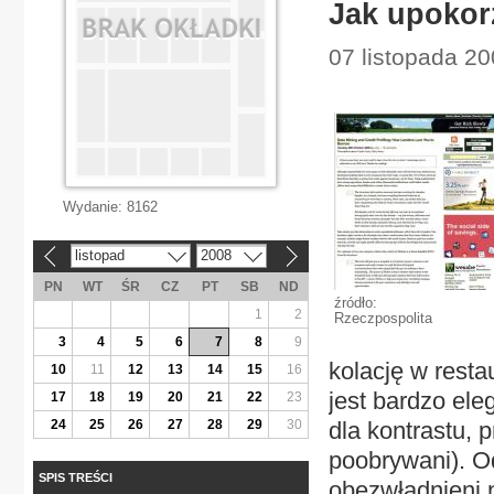
Jak upokor
07 listopada 20
Wydanie:
8162
listopad
2008
«
»
PN
WT
ŚR
CZ
PT
SB
ND
źródło:
1
2
Rzeczpospolita
3
4
5
6
7
8
9
kolację w resta
10
11
12
13
14
15
16
jest bardzo ele
17
18
19
20
21
22
23
24
25
26
27
28
29
30
dla kontrastu, 
poobrywani). Od
SPIS TREŚCI
obezwładnieni 