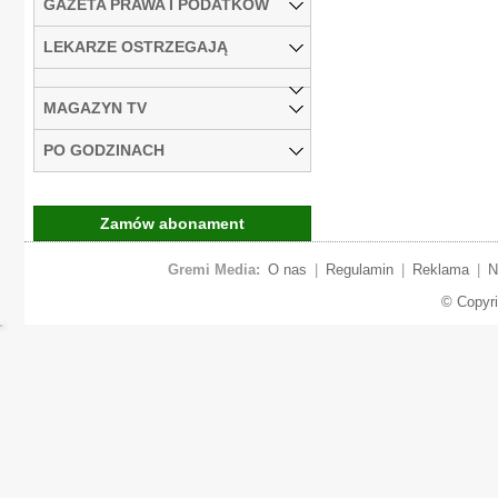
GAZETA PRAWA I PODATKÓW
LEKARZE OSTRZEGAJĄ
MAGAZYN TV
PO GODZINACH
Zamów abonament
Gremi Media:
O nas
|
Regulamin
|
Reklama
|
N
© Copyr