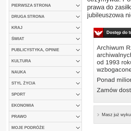
PIERWSZA STRONA
prawa do zasiłk
jubileuszowa nie
DRUGA STRONA
KRAJ
Dostęp do tr
ŚWIAT
Archiwum Rz
PUBLICYSTYKA, OPINIE
archiwalnyc
KULTURA
od 1993 roku
wzbogacone
NAUKA
Ponad milio
STYL ŻYCIA
Zamów dostę
SPORT
EKONOMIA
Masz już wyku
PRAWO
MOJE PODRÓŻE