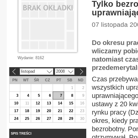
Tylko bezro
uprawniają
07 listopada 2
Do okresu pra
wliczamy pobi
Wydanie:
8162
natomiast cza
przedemeryta
listopad
2008
«
»
Czas przebywan
PN
WT
ŚR
CZ
PT
SB
ND
wszystkich upr
1
2
uprawniającego 
3
4
5
6
7
8
9
ustawy z 20 kwi
10
11
12
13
14
15
16
rynku pracy (Dz
17
18
19
20
21
22
23
24
25
26
27
28
29
30
okres, kiedy pr
bezrobotny. Pon
SPIS TREŚCI
otrzymywał. Po