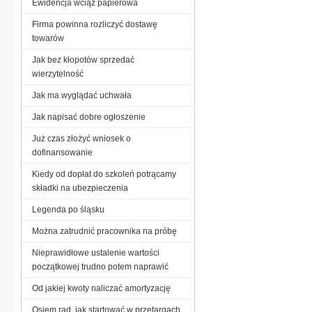
Ewidencja wciąż papierowa
Firma powinna rozliczyć dostawę
towarów
Jak bez kłopotów sprzedać
wierzytelność
Jak ma wyglądać uchwała
Jak napisać dobre ogłoszenie
Już czas złożyć wniosek o
dofinansowanie
Kiedy od dopłat do szkoleń potrącamy
składki na ubezpieczenia
Legenda po śląsku
Można zatrudnić pracownika na próbę
Nieprawidłowe ustalenie wartości
początkowej trudno potem naprawić
Od jakiej kwoty naliczać amortyzację
Osiem rad, jak startować w przetargach