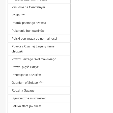
Piłsudski na Centralnym
Po-lin ****
Podróż psotnego szewca
Pokolenie buntowników
Polski pop wraca do normalności
Potwór z Czarnej Laguny i inne
chłopaki
Powrót Jerzego Skolimowskiego
Prawo, pięść i krzyż
Przemijanie bez słów
Quantum of Solace ****
Rodzina Savage
Symfoniczne mistrzostwo
Sztuka stara jak świat