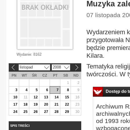
Muzyka zal
07 listopada 20
Wydarzeniem kon
przygotowała N
będzie premier
Kilara.
Wydanie:
8162
Tematyka religi
listopad
2008
«
»
twórczości. W t
PN
WT
ŚR
CZ
PT
SB
ND
1
2
3
4
5
6
7
8
9
Dostęp do tr
10
11
12
13
14
15
16
17
18
19
20
21
22
23
Archiwum Rz
24
25
26
27
28
29
30
archiwalnyc
od 1993 roku
SPIS TREŚCI
wzbogacone