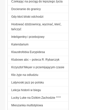
Czekając na pociąg do lepszego życia
Docieranie do granicy
Gdy ktoś bliski odchodzi
Hodować dżdżownicę, wycinać, kleić,
tańczyć
Inteligentny i przebojowy
Kalendarium
Klaustrofobia Eurypidesa
Klubowe abc – poleca R. Rybarczyk
Krzysztof Meyer o przemijającym czasie
Kto żyje na odludziu
Latynoski jazz po polsku
Lekcja historii w biegu
Lucky Luke na Dzikim Zachodzie ****
Mieszanka multistylowa