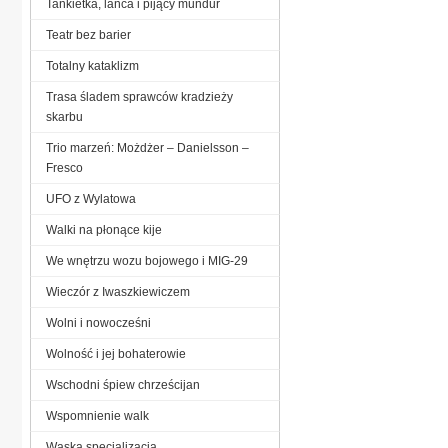
Tankietka, lanca i pijący mundur
Teatr bez barier
Totalny kataklizm
Trasa śladem sprawców kradzieży
skarbu
Trio marzeń: Możdżer – Danielsson –
Fresco
UFO z Wylatowa
Walki na płonące kije
We wnętrzu wozu bojowego i MIG-29
Wieczór z Iwaszkiewiczem
Wolni i nowocześni
Wolność i jej bohaterowie
Wschodni śpiew chrześcijan
Wspomnienie walk
Wąska specjalizacja