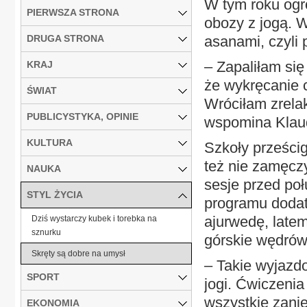
W tym roku ogr
PIERWSZA STRONA
obozy z jogą. W
DRUGA STRONA
asanami, czyli 
– Zapaliłam się
KRAJ
że wykręcanie 
ŚWIAT
Wróciłam zrelak
PUBLICYSTYKA, OPINIE
wspomina Klaudi
KULTURA
Szkoły prześcig
też nie zamęcz
NAUKA
sesje przed po
STYL ŻYCIA
programu dodat
ajurwedę, late
Dziś wystarczy kubek i torebka na
sznurku
górskie wędrówk
Skręty są dobre na umysł
– Takie wyjazd
SPORT
jogi. Ćwiczeni
wszystkie zanie
EKONOMIA