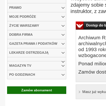
zdajemy sobie 
PRAWO
instruktor, z za
MOJE PODRÓŻE
Dostęp do tr
ŻYCIE WARSZAWY
DOBRA FIRMA
Archiwum Rz
archiwalnyc
GAZETA PRAWA I PODATKÓW
od 1993 roku
LEKARZE OSTRZEGAJĄ
wzbogacone
Ponad milio
MAGAZYN TV
Zamów dostę
PO GODZINACH
Zamów abonament
Masz już wyku