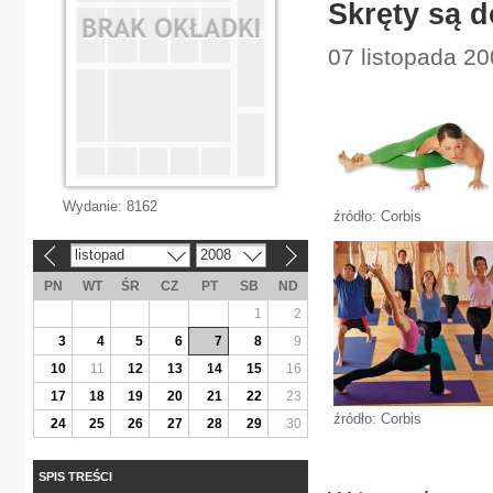
Skręty są 
07 listopada 200
Wydanie:
8162
źródło: Corbis
listopad
2008
«
»
PN
WT
ŚR
CZ
PT
SB
ND
1
2
3
4
5
6
7
8
9
10
11
12
13
14
15
16
17
18
19
20
21
22
23
źródło: Corbis
24
25
26
27
28
29
30
SPIS TREŚCI