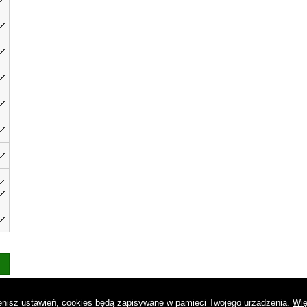
as
|
Regulamin
|
Reklama
|
Napisz do nas
|
Kontakt
|
Pliki cookies
|
Dek
mienisz ustawień, cookies będą zapisywane w pamięci Twojego urządzenia.
Wię