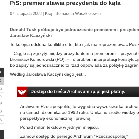
PiS: premier stawia prezydenta do kąta
07 listopada 2008 | Kraj | Bernadeta Waszkielewicz
Donald Tusk próbuje być jednocześnie premierem i prezyden
Jarosław Kaczyński
To kolejna odsłona konfliktu o to, kto i jak ma reprezentować Po
– Ciągle są zgrzyty między prezydentem a premierem – przyzna
Bronisław Komorowski (PO). – To problem interpretacji konstytucj
bo zapisy są jednoznaczne: to rząd odpowiada za politykę zagran
Według Jarosława Kaczyńskiego jest...
D
2
Dostęp do treści Archiwum.rp.pl jest płatny.
9
16
Archiwum Rzeczpospolitej to wygodna wyszukiwarka archiw
23
na łamach dziennika od 1993 roku. Unikalne źródło wiedzy o
perspektywę ekonomiczną i prawną.
30
Ponad milion tekstów w jednym miejscu.
Zamów dostęp do pełnego Archiwum "Rzeczpospolitej"