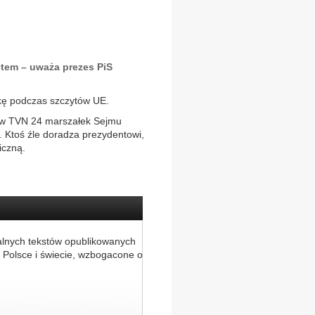
tem – uważa prezes PiS
lskę podczas szczytów UE.
ł w TVN 24 marszałek Sejmu
i. Ktoś źle doradza prezydentowi,
iczną.
alnych tekstów opublikowanych
 Polsce i świecie, wzbogacone o