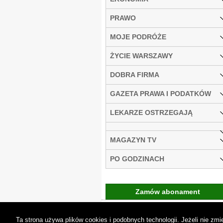
PRAWO
MOJE PODRÓŻE
ŻYCIE WARSZAWY
DOBRA FIRMA
GAZETA PRAWA I PODATKÓW
LEKARZE OSTRZEGAJĄ
MAGAZYN TV
PO GODZINACH
Zamów abonament
Gremi Media:
O n
Ta strona używa plików cookies i podobnych technologii. Jeżeli nie z