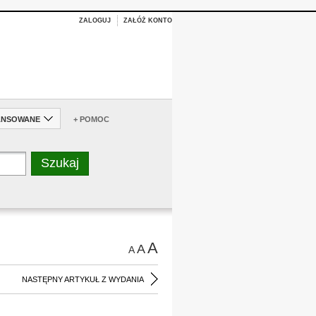
ZALOGUJ
ZAŁÓŻ KONTO
ANSOWANE
+ POMOC
A
A
A
NASTĘPNY ARTYKUŁ Z WYDANIA