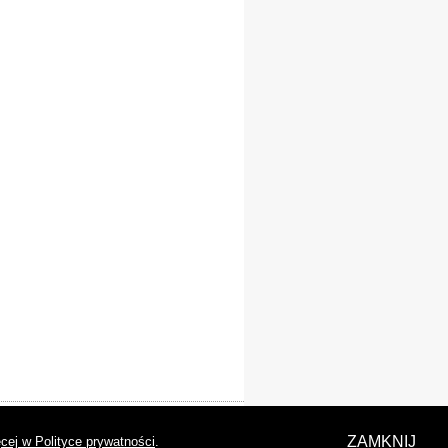
laracja dostępności
ZAMKNIJ
cej w Polityce prywatności
.