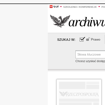
SZKOLENIA I KONFERENCJE
PO
Prawo
SZUKAJ W:
Chcesz uzyskać dostę