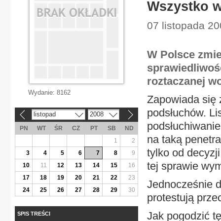
Wszystko wi
07 listopada 20
W Polsce zmie
sprawiedliwośc
roztaczanej wo
Wydanie:
8162
Zapowiada się 
podsłuchów. Lis
listopad
2008
«
»
podsłuchiwanie
PN
WT
ŚR
CZ
PT
SB
ND
na taką penetra
1
2
tylko od decyzj
3
4
5
6
7
8
9
tej sprawie wym
10
11
12
13
14
15
16
17
18
19
20
21
22
23
Jednocześnie d
24
25
26
27
28
29
30
protestują prze
Jak pogodzić tę
SPIS TREŚCI