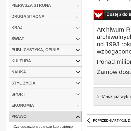
PIERWSZA STRONA
Dostęp do tr
DRUGA STRONA
KRAJ
Archiwum Rz
archiwalnyc
ŚWIAT
od 1993 roku
PUBLICYSTYKA, OPINIE
wzbogacone
Ponad milio
KULTURA
Zamów dostę
NAUKA
STYL ŻYCIA
SPORT
Masz już wyku
EKONOMIA
PRAWO
POPRZEDNI ARTYKUŁ Z
Czy cudzoziemiec może kupić ziemię