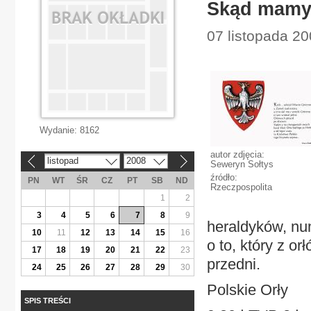
Skąd mamy 
07 listopada 20
Wydanie:
8162
autor zdjęcia:
listopad
2008
«
»
Seweryn Sołtys
źródło:
PN
WT
ŚR
CZ
PT
SB
ND
Rzeczpospolita
1
2
3
4
5
6
7
8
9
heraldyków, num
10
11
12
13
14
15
16
o to, który z o
17
18
19
20
21
22
23
przedni.
24
25
26
27
28
29
30
Polskie Orły
SPIS TREŚCI