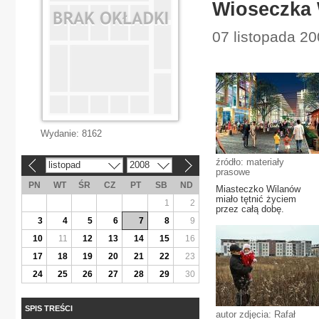
Wioseczka
07 listopada 2
Wydanie:
8162
źródło: materiały
listopad
2008
«
»
prasowe
PN
WT
ŚR
CZ
PT
SB
ND
Miasteczko Wilanów
miało tętnić życiem
1
2
przez całą dobę.
3
4
5
6
7
8
9
10
11
12
13
14
15
16
17
18
19
20
21
22
23
24
25
26
27
28
29
30
SPIS TREŚCI
autor zdjęcia: Rafał