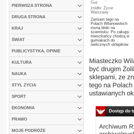
Guz
PIERWSZA STRONA
źródło: Życie
Warszawy
DRUGA STRONA
Zamiast tego na
Polach Wilanowskich
rosną bloki na
KRAJ
ściernisku. Po zakupy
mieszkańcy chodzą w
ŚWIAT
gumiakach do
nielicznych sklepików
PUBLICYSTYKA, OPINIE
Miasteczko Wila
KULTURA
być drugim Żoli
NAUKA
sklepami, ze z
tego na Polach
STYL ŻYCIA
ustawianych okn
SPORT
EKONOMIA
Dostęp do tr
PRAWO
Archiwum Rz
MOJE PODRÓŻE
archiwalnyc