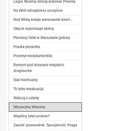
Legia: Musimy dzisiaj pokonać Polonię
Na Woli odnajdziesz szczęście
Nad Wisłą wstaje warszawski dzień...
Okęcie wypromuje stolicę
Pierwszy Orlik w Warszawie gotowy
Praska piosenka
Przemyt medykamentów
Remont pod drzwiami miejskich
drogowców
Siał marihuanę
To tylko ewakuacja
Walczą o szkołę
Wioseczka Wilanów
Wspólny bilet urośnie?
Zawód: przewodnik. Specjalność: Praga