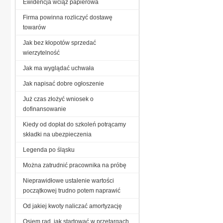
Ewidencja wciąż papierowa
Firma powinna rozliczyć dostawę
towarów
Jak bez kłopotów sprzedać
wierzytelność
Jak ma wyglądać uchwała
Jak napisać dobre ogłoszenie
Już czas złożyć wniosek o
dofinansowanie
Kiedy od dopłat do szkoleń potrącamy
składki na ubezpieczenia
Legenda po śląsku
Można zatrudnić pracownika na próbę
Nieprawidłowe ustalenie wartości
początkowej trudno potem naprawić
Od jakiej kwoty naliczać amortyzację
Osiem rad, jak startować w przetargach