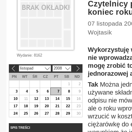
Czytelnicy
koniec rok
07 listopada 2
Wojtasik
Wykorzystuję 
Wydanie:
8162
nie wprowadza
mogę zrobić t
listopad
2008
«
»
jednorazowej 
PN
WT
ŚR
CZ
PT
SB
ND
Tak
Można jedn
1
2
używane składn
3
4
5
6
7
8
9
10
11
12
13
14
15
16
odpisu nie mów
17
18
19
20
21
22
23
ale o roku wpr
24
25
26
27
28
29
30
wrzucić w koszt
ciężarówkę do 
SPIS TREŚCI