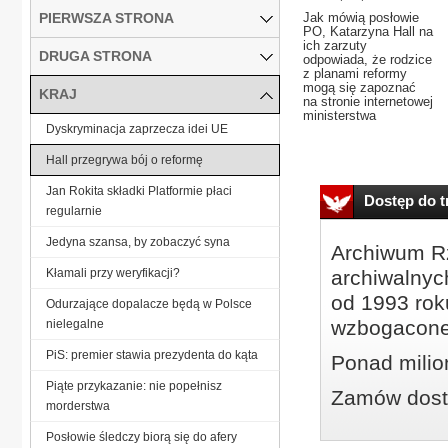
PIERWSZA STRONA
Jak mówią posłowie
PO, Katarzyna Hall na
ich zarzuty
DRUGA STRONA
odpowiada, że rodzice
z planami reformy
mogą się zapoznać
KRAJ
na stronie internetowej
ministerstwa
Dyskryminacja zaprzecza idei UE
Hall przegrywa bój o reformę
Jan Rokita składki Platformie płaci
Dostęp do tr
regularnie
Jedyna szansa, by zobaczyć syna
Archiwum Rz
Kłamali przy weryfikacji?
archiwalnyc
od 1993 roku
Odurzające dopalacze będą w Polsce
wzbogacone
nielegalne
PiS: premier stawia prezydenta do kąta
Ponad milio
Piąte przykazanie: nie popełnisz
Zamów dostę
morderstwa
Posłowie śledczy biorą się do afery