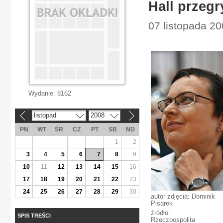
Hall przegr
07 listopada 20
Wydanie:
8162
listopad
2008
«
»
PN
WT
ŚR
CZ
PT
SB
ND
1
2
3
4
5
6
7
8
9
10
11
12
13
14
15
16
17
18
19
20
21
22
23
24
25
26
27
28
29
30
autor zdjęcia: Dominik
Pisarek
źródło:
SPIS TREŚCI
Rzeczpospolita