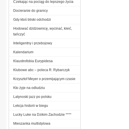
Czekając na pociąg do lepszego życia
Docieranie do granicy
Gdy ktoś bliski odchodzi
Hodować dżdżownicę, wycinać, kleić,
tańczyć
Inteligentny i przebojowy
Kalendarium
Klaustrofobia Eurypidesa
Klubowe abc – poleca R. Rybarczyk
Krzysztof Meyer o przemijającym czasie
Kto żyje na odludziu
Latynoski jazz po polsku
Lekcja historii w biegu
Lucky Luke na Dzikim Zachodzie ****
Mieszanka multistylowa