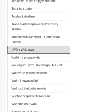
Tankietka, lanca i pijący mundur
Teatr bez barier
Totalny kataklizm
Trasa śladem sprawców kradzieży
skarbu
Trio marzeń: Możdżer – Danielsson –
Fresco
UFO z Wylatowa
Walki na płonące kije
We wnętrzu wozu bojowego i MIG-29
Wieczór z Iwaszkiewiczem
Wolni i nowocześni
Wolność i jej bohaterowie
Wschodni śpiew chrześcijan
Wspomnienie walk
Wąska specjalizacja