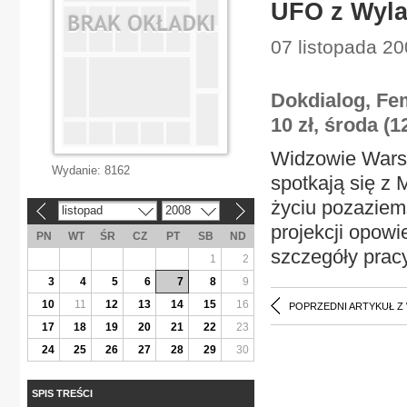
UFO z Wyl
07 listopada 20
Dokdialog, Femi
10 zł, środa (1
Widzowie Wars
Wydanie:
8162
spotkają się z 
życiu pozaziems
listopad
2008
«
»
projekcji opowi
PN
WT
ŚR
CZ
PT
SB
ND
szczegóły prac
1
2
3
4
5
6
7
8
9
10
11
12
13
14
15
16
POPRZEDNI ARTYKUŁ Z
17
18
19
20
21
22
23
24
25
26
27
28
29
30
SPIS TREŚCI