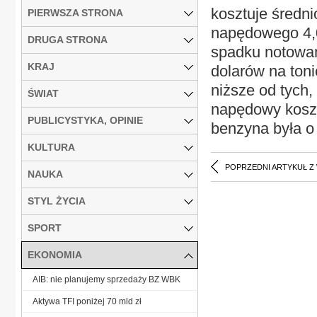
kosztuje średnio
PIERWSZA STRONA
napędowego 4,05
DRUGA STRONA
spadku notowań
KRAJ
dolarów na toni
niższe od tych,
ŚWIAT
napędowy koszto
PUBLICYSTYKA, OPINIE
benzyna była o 
KULTURA
POPRZEDNI ARTYKUŁ Z
NAUKA
STYL ŻYCIA
SPORT
EKONOMIA
AIB: nie planujemy sprzedaży BZ WBK
Aktywa TFI poniżej 70 mld zł