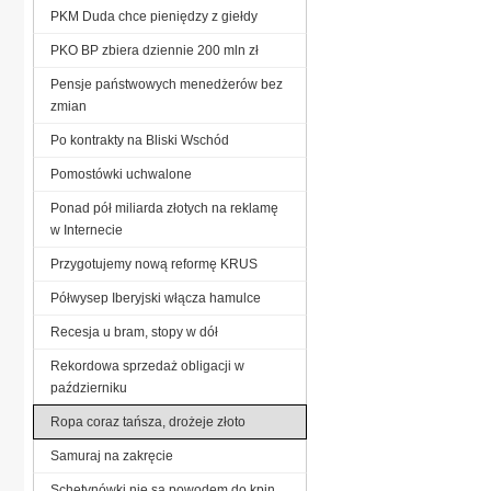
PKM Duda chce pieniędzy z giełdy
PKO BP zbiera dziennie 200 mln zł
Pensje państwowych menedżerów bez
zmian
Po kontrakty na Bliski Wschód
Pomostówki uchwalone
Ponad pół miliarda złotych na reklamę
w Internecie
Przygotujemy nową reformę KRUS
Półwysep Iberyjski włącza hamulce
Recesja u bram, stopy w dół
Rekordowa sprzedaż obligacji w
październiku
Ropa coraz tańsza, drożeje złoto
Samuraj na zakręcie
Schetynówki nie są powodem do kpin