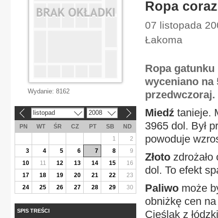
Ropa coraz 
07 listopada 2
Łakoma
Ropa gatunku B
wyceniano na 5
Wydanie:
8162
przedwczoraj.
Miedź
tanieje.
listopad
2008
«
»
3965 dol. Był p
PN
WT
ŚR
CZ
PT
SB
ND
powoduje wzro
1
2
3
4
5
6
7
8
9
Złoto
zdrożało 
10
11
12
13
14
15
16
dol. To efekt s
17
18
19
20
21
22
23
Paliwo
może by
24
25
26
27
28
29
30
obniżkę cen na 
SPIS TREŚCI
Cieślak z łódzk