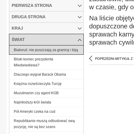
PIERWSZA STRONA
w czasie, gdy o
DRUGA STRONA
Na liście objęt
dopuszczone do
KRAJ
sprawach karny
ŚWIAT
sprawach cywil
Białoruś: nie puszczają za granicę i biją
POPRZEDNI ARTYKUŁ Z
Bliski koniec prezydenta
Miedwiediewa?
Dlaczego wygrał Barack Obama
Księżna rozwścieczyła Turcję
Muzułmanin czy agent KGB
Najmłodszy król świata
Pół Ameryki czeka na cud
Republikanie muszą odbudować swą
pozycję, nie są bez szans