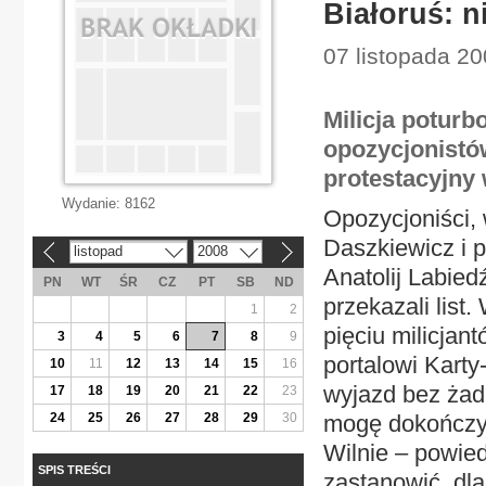
Białoruś: n
07 listopada 20
Milicja poturb
opozycjonistów
protestacyjny 
Wydanie:
8162
Opozycjoniści, 
Daszkiewicz i 
listopad
2008
«
»
Anatolij Labied
PN
WT
ŚR
CZ
PT
SB
ND
przekazali list
1
2
pięciu milicjan
3
4
5
6
7
8
9
portalowi Karty
10
11
12
13
14
15
16
wyjazd bez żad
17
18
19
20
21
22
23
24
25
26
27
28
29
30
mogę dokończy
Wilnie – powied
SPIS TREŚCI
zastanowić, dl