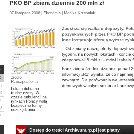
PKO BP zbiera dziennie 200 mln zł
07 listopada 2008 | Ekonomia | Monika Krześniak
Zaostrza się walka o depozyty. P
pozyskiwanych przez PKO BP poch
inne instytucje oferują wyższe zysk
– Od zmiany naszej oferty depozytowej
tygodni, na nowych lokatach i koncie
zdeponowali 8 mld zł – mówi Izabela
Bank zbiera średnio dziennie ponad 
informacji „Rz” wynika, że co najmniej
źródło:
D
zewnątrz. Dla porównania we wrześn
Rzeczpospolita
2
domowych w całym sektorze bankowym
Lokata dobra na
9
trudne czasy. W
czasie turbulencji na
16
rynkach Polacy wolą
bezpieczne formy
23
oszczędzania.
30
Dostęp do treści Archiwum.rp.pl jest płatny.