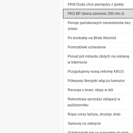
PKM Duda chce pieniędzy z giełdy
PKO BP zbiera dziennie 200 mln zł
Pensje państwowych menedżerów bez
zmian
Po kontrakty na Bliski Wschód
Pomostówki uchwalone
Ponad pół miliarda złotych na reklamę
w Internecie
Przygotujemy nową reformę KRUS
Półwysep Iberyjski włącza hamulce
Recesja u bram, stopy w dół
Rekordowa sprzedaż obligacji w
październiku
Ropa coraz tańsza, drożeje złoto
Samuraj na zakręcie
Schetynówki nie są powodem do kpin