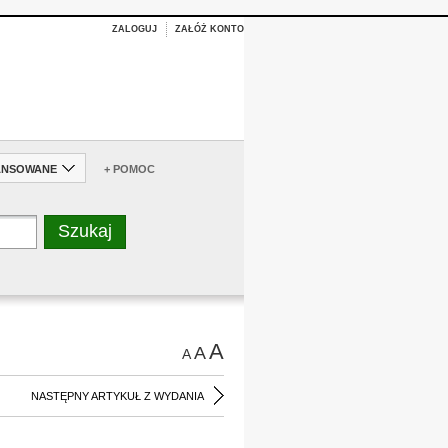
ZALOGUJ
ZAŁÓŻ KONTO
ANSOWANE
+ POMOC
A
A
A
NASTĘPNY ARTYKUŁ Z WYDANIA