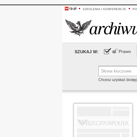
SZKOLENIA I KONFERENCJE
PO
Prawo
SZUKAJ W:
Chcesz uzyskać dostę