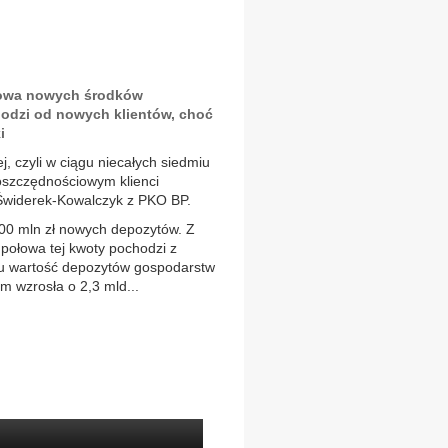
ołowa nowych środków
odzi od nowych klientów, choć
i
, czyli w ciągu niecałych siedmiu
 oszczędnościowym klienci
 Świderek-Kowalczyk z PKO BP.
200 mln zł nowych depozytów. Z
 połowa tej kwoty pochodzi z
iu wartość depozytów gospodarstw
 wzrosła o 2,3 mld...