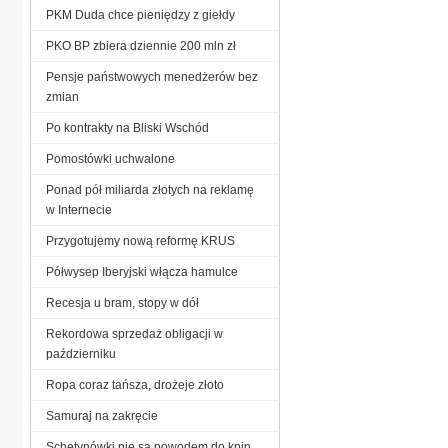
PKM Duda chce pieniędzy z giełdy
PKO BP zbiera dziennie 200 mln zł
Pensje państwowych menedżerów bez
zmian
Po kontrakty na Bliski Wschód
Pomostówki uchwalone
Ponad pół miliarda złotych na reklamę
w Internecie
Przygotujemy nową reformę KRUS
Półwysep Iberyjski włącza hamulce
Recesja u bram, stopy w dół
Rekordowa sprzedaż obligacji w
październiku
Ropa coraz tańsza, drożeje złoto
Samuraj na zakręcie
Schetynówki nie są powodem do kpin