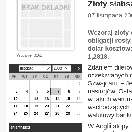
Złoty słabs
07 listopada 2
Wczoraj złoty 
obligacji rosł
dolar kosztowa
1,2818.
Wydanie:
8162
Zdaniem dileró
listopad
2008
«
»
oczekiwanych o
PN
WT
ŚR
CZ
PT
SB
ND
Szwajcarii. – 
1
2
nastrojów. Osta
3
4
5
6
7
8
9
w takich warun
10
11
12
13
14
15
16
wschodzących o
17
18
19
20
21
22
23
24
25
26
27
28
29
30
walutowy banku
W Anglii stopy 
SPIS TREŚCI