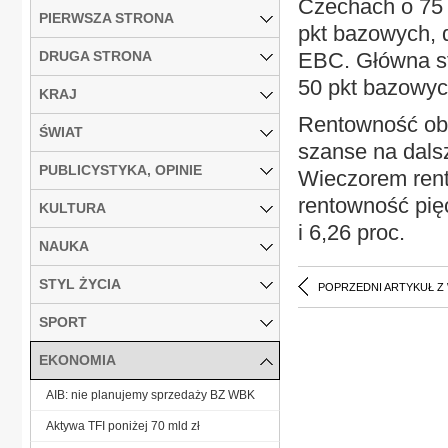
Czechach o 75 p
PIERWSZA STRONA
pkt bazowych, d
DRUGA STRONA
EBC. Główna st
50 pkt bazowych
KRAJ
Rentowność obl
ŚWIAT
szanse na dals
PUBLICYSTYKA, OPINIE
Wieczorem rento
rentowność pięc
KULTURA
i 6,26 proc.
NAUKA
STYL ŻYCIA
POPRZEDNI ARTYKUŁ Z
SPORT
EKONOMIA
AIB: nie planujemy sprzedaży BZ WBK
Aktywa TFI poniżej 70 mld zł