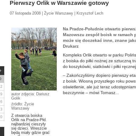
Pierwszy Orlik w Warszawie gotowy
07 listopada 2008 | Życie Warszawy | Krzysztof Lech
Na Pradze-Południe otwarto pierws
Mazowszu zespół boisk w ramach p
może się doczekać inne, znane jak
Drukarz
Kompleks Orlik otwarto w parku Polińs
z boiska do piłki nożnej ze sztuczną 
do koszykówki, siatkówki i piłki ręcznej
– Zakończyliśmy dopiero pierwszy eta
D
z boisk. Wiosną przyszłego roku pows
2
oświetlenie, ale już teraz udostępnia
bezczynnie – mówi Tomasz...
autor zdjęcia: Dariusz
9
Golik
16
źródło: Życie
Warszawy
23
Z otwarcia boiska
30
Orlik na Pradze-Płd.
najbardziej cieszyły
się dzieci. Wreszcie
będą miały gdzie grać