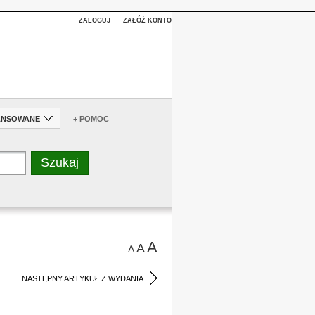
ZALOGUJ
ZAŁÓŻ KONTO
ANSOWANE
+ POMOC
A
A
A
NASTĘPNY ARTYKUŁ Z WYDANIA