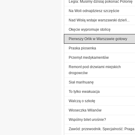
Legia: Musimy dzisiaj pokonać Polonię
Na Woli odnajdziesz szczęście
Nad Wisłą wstaje warszawski dzień...
Okęcie wypromuje stolicę
Pierwszy Orlik w Warszawie gotowy
Praska piosenka
Przemyt medykamentów
Remont pod drzwiami miejskich
drogowców
Siał marihuanę
To tylko ewakuacja
Walczą o szkołę
Wioseczka Wilanów
Wspólny bilet urośnie?
Zawód: przewodnik. Specjalność: Praga