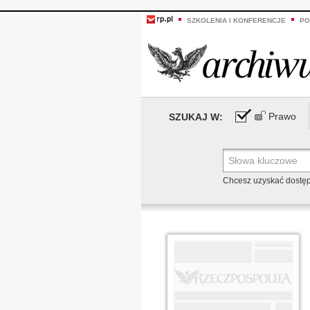
SZKOLENIA I KONFERENCJE
PO
Prawo
SZUKAJ W:
Chcesz uzyskać dostę