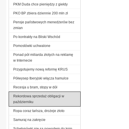
PKM Duda chce pieniędzy z giełdy
PKO BP zbiera dziennie 200 mln zł
Pensje państwowych menedżerów bez
zmian
Po kontrakty na Bliski Wschód
Pomostówki uchwalone
Ponad pół miliarda złotych na reklamę
w Internecie
Przygotujemy nową reformę KRUS
Półwysep Iberyjski włącza hamulce
Recesja u bram, stopy w dół
Rekordowa sprzedaż obligacji w
październiku
Ropa coraz tańsza, drożeje złoto
Samuraj na zakręcie
Schetynówki nie są powodem do kpin