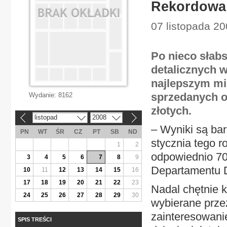
Rekordowa 
07 listopada 20
Po nieco słabs
detalicznych w
najlepszym mi
sprzedanych ob
Wydanie:
8162
złotych.
listopad
2008
«
»
– Wyniki są bard
PN
WT
ŚR
CZ
PT
SB
ND
stycznia tego r
1
2
odpowiednio 700
3
4
5
6
7
8
9
Departamentu D
10
11
12
13
14
15
16
17
18
19
20
21
22
23
Nadal chętnie k
24
25
26
27
28
29
30
wybierane prze
zainteresowanie
SPIS TREŚCI