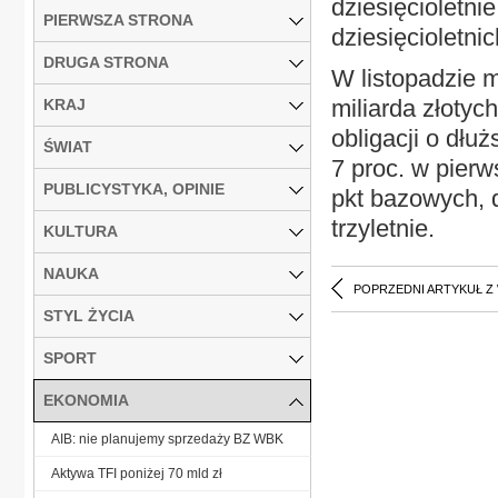
dziesięcioletni
PIERWSZA STRONA
dziesięcioletni
DRUGA STRONA
W listopadzie m
miliarda złotyc
KRAJ
obligacji o dłu
ŚWIAT
7 proc. w pierw
PUBLICYSTYKA, OPINIE
pkt bazowych, d
trzyletnie.
KULTURA
NAUKA
POPRZEDNI ARTYKUŁ Z
STYL ŻYCIA
SPORT
EKONOMIA
AIB: nie planujemy sprzedaży BZ WBK
Aktywa TFI poniżej 70 mld zł