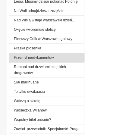
Legia: Musimy dzisiaj pokonać Polonię
Na Woli odnajdziesz szczęście
Nad Wisłą wstaje warszawski dzień...
Okęcie wypromuje stolicę
Pierwszy Orlik w Warszawie gotowy
Praska piosenka
Przemyt medykamentów
Remont pod drzwiami miejskich
drogowców
Siał marihuanę
To tylko ewakuacja
Walczą o szkołę
Wioseczka Wilanów
Wspólny bilet urośnie?
Zawód: przewodnik. Specjalność: Praga