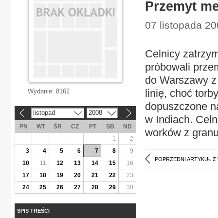
Przemyt m
07 listopada 20
Celnicy zatrzym
próbowali przem
do Warszawy z I
linię, choć torb
Wydanie:
8162
dopuszczone n
listopad
2008
«
»
w Indiach. Cel
PN
WT
ŚR
CZ
PT
SB
ND
worków z granu
1
2
3
4
5
6
7
8
9
POPRZEDNI ARTYKUŁ Z
10
11
12
13
14
15
16
17
18
19
20
21
22
23
24
25
26
27
28
29
30
SPIS TREŚCI