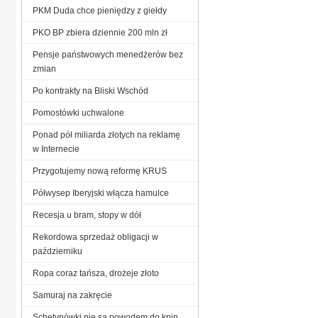
PKM Duda chce pieniędzy z giełdy
PKO BP zbiera dziennie 200 mln zł
Pensje państwowych menedżerów bez
zmian
Po kontrakty na Bliski Wschód
Pomostówki uchwalone
Ponad pół miliarda złotych na reklamę
w Internecie
Przygotujemy nową reformę KRUS
Półwysep Iberyjski włącza hamulce
Recesja u bram, stopy w dół
Rekordowa sprzedaż obligacji w
październiku
Ropa coraz tańsza, drożeje złoto
Samuraj na zakręcie
Schetynówki nie są powodem do kpin