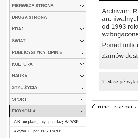
PIERWSZA STRONA
Archiwum Rz
DRUGA STRONA
archiwalnyc
od 1993 roku
KRAJ
wzbogacone
ŚWIAT
Ponad milio
PUBLICYSTYKA, OPINIE
Zamów dostę
KULTURA
NAUKA
Masz już wyku
STYL ŻYCIA
SPORT
POPRZEDNI ARTYKUŁ Z
EKONOMIA
AIB: nie planujemy sprzedaży BZ WBK
Aktywa TFI poniżej 70 mld zł