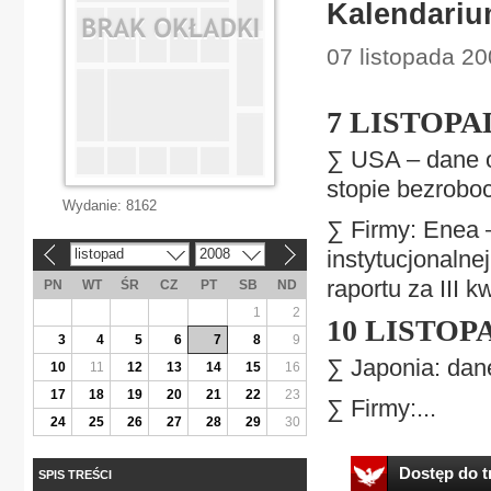
Kalendariu
07 listopada 2
7 LISTOPA
∑ USA – dane o
stopie bezroboc
Wydanie:
8162
∑ Firmy: Enea 
listopad
2008
instytucjonalne
«
»
raportu za III k
PN
WT
ŚR
CZ
PT
SB
ND
1
2
10 LISTOP
3
4
5
6
7
8
9
∑ Japonia: dan
10
11
12
13
14
15
16
17
18
19
20
21
22
23
∑ Firmy:...
24
25
26
27
28
29
30
Dostęp do tr
SPIS TREŚCI