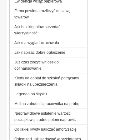
Ewidencja wciąż papierowa
Firma powinna rozliczyć dostawę
towarów
Jak bez kłopotów sprzedać
wierzytelność
Jak ma wyglądać uchwała
Jak napisać dobre ogłoszenie
Już czas złożyć wniosek o
dofinansowanie
Kiedy od dopłat do szkoleń potrącamy
składki na ubezpieczenia
Legenda po śląsku
Można zatrudnić pracownika na próbę
Nieprawidłowe ustalenie wartości
początkowej trudno potem naprawić
Od jakiej kwoty naliczać amortyzację
Osiem rad, jak startować w przetargach