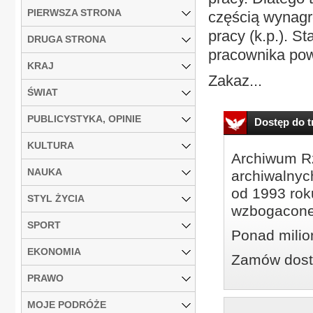
PIERWSZA STRONA
częścią wynagr
pracy (k.p.). 
DRUGA STRONA
pracownika pow
KRAJ
Zakaz...
ŚWIAT
PUBLICYSTYKA, OPINIE
Dostęp do tr
KULTURA
Archiwum Rz
NAUKA
archiwalnyc
od 1993 roku
STYL ŻYCIA
wzbogacone
SPORT
Ponad milio
EKONOMIA
Zamów dostę
PRAWO
MOJE PODRÓŻE