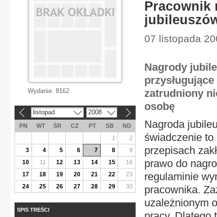
Pracownik 
jubileuszó
07 listopada 20
Nagrody jubil
przysługujące
Wydanie:
8162
zatrudniony ni
osobę
listopad
2008
«
»
Nagroda jubileu
PN
WT
ŚR
CZ
PT
SB
ND
świadczenie to
1
2
przepisach za
3
4
5
6
7
8
9
prawo do nagro
10
11
12
13
14
15
16
regulaminie wy
17
18
19
20
21
22
23
24
25
26
27
28
29
30
pracownika. Za
uzależnionym o
SPIS TREŚCI
pracy. Dlatego 