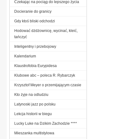
Czekając na pociąg do lepszego życia
Docieranie do granicy
Gdy ktoś bliski odchodzi
Hodować dżdżownicę, wycinać, kleić,
tańczyć
Inteligentny i przebojowy
Kalendarium
Klaustrofobia Eurypidesa
Klubowe abc – poleca R. Rybarczyk
Krzysztof Meyer o przemijającym czasie
Kto żyje na odludziu
Latynoski jazz po polsku
Lekcja historii w biegu
Lucky Luke na Dzikim Zachodzie ****
Mieszanka multistylowa