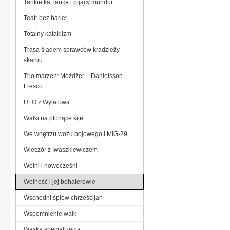
Tankietka, lanca i pijący mundur
Teatr bez barier
Totalny kataklizm
Trasa śladem sprawców kradzieży
skarbu
Trio marzeń: Możdżer – Danielsson –
Fresco
UFO z Wylatowa
Walki na płonące kije
We wnętrzu wozu bojowego i MIG-29
Wieczór z Iwaszkiewiczem
Wolni i nowocześni
Wolność i jej bohaterowie
Wschodni śpiew chrześcijan
Wspomnienie walk
Wąska specjalizacja