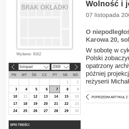
Wolność i j
07 listopada 20
O niepodległoś
Karowa 20, sobo
W sobotę w cykl
Wydanie:
8162
Polski zobaczy
opatrzony archi
listopad
2008
«
»
później projek
PN
WT
ŚR
CZ
PT
SB
ND
reżyserii Mich
1
2
3
4
5
6
7
8
9
10
11
12
13
14
15
16
POPRZEDNI ARTYKUŁ Z
17
18
19
20
21
22
23
24
25
26
27
28
29
30
SPIS TREŚCI