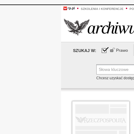
SZKOLENIA I KONFERENCJE
PO
Prawo
SZUKAJ W:
Chcesz uzyskać dostę