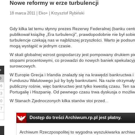
Nowe reformy w erze turbulencji
18 marca 2011 | Eko+ | Krzysztof Rybiński
Gdy kilka lat temu słynny prezes Rezerwy Federalnej (banku ce
publikował książkę „Era turbulencji", prawdopodobnie nie był sobie
turbulencje czekają nas w najbliższej przyszłości. Warto je pods
mogą wystąpić w jednym czasie.
W skali globalnej wzrost gospodarczy jest pompowany drukiem pi
stopami procentowymi, co prowadzi do nowych baniek spekulacyjn
surowcowych.
W Europie Grecja i Irlandia znalazły się na krawędzi bankructw
D
Funduszu Walutowego już by były bankrutami. Na razie otrzymały
6
publiczny rośnie, więc bankructwo jest tylko kwestią czasu. Ten 
Portugalię i Hiszpanię. Od pewnego czasu trwa dyskusja o możliw
13
W Stanach Zjednoczonych kilka stanów stoi przed...
20
27
Dostęp do treści Archiwum.rp.pl jest płatny.
Archiwum Rzeczpospolitej to wygodna wyszukiwarka archiw