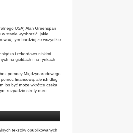
ntralnego USA) Alan Greenspan
 w stanie wyobrazić, jakie
umować, tym bardziej że wszystkie
eniądza i rekordowo niskimi
ych na giełdach i na rynkach
a i bez pomocy Międzynarodowego
 pomoc finansową, ale ich dług
sam los być może wkrótce czeka
ym rozpadzie strefy euro.
alnych tekstów opublikowanych