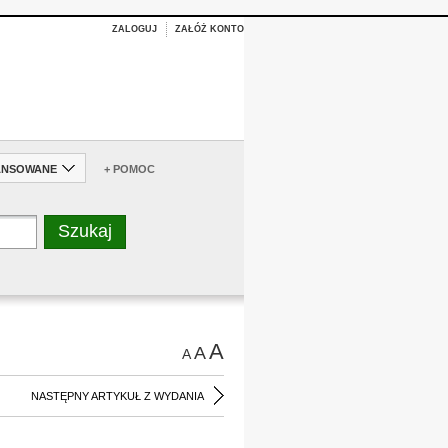
ZALOGUJ
ZAŁÓŻ KONTO
ANSOWANE
+ POMOC
A
A
A
NASTĘPNY ARTYKUŁ Z WYDANIA