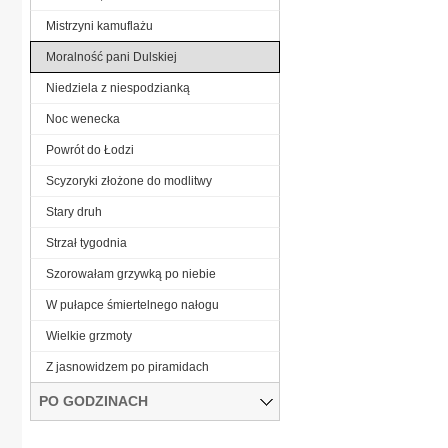
Mistrzyni kamuflażu
Moralność pani Dulskiej
Niedziela z niespodzianką
Noc wenecka
Powrót do Łodzi
Scyzoryki złożone do modlitwy
Stary druh
Strzał tygodnia
Szorowałam grzywką po niebie
W pułapce śmiertelnego nałogu
Wielkie grzmoty
Z jasnowidzem po piramidach
PO GODZINACH