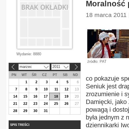
Moralność 
18 marca 2011 
Wydanie:
8880
źródło: PAT
marzec
2011
«
»
PN
WT
ŚR
CZ
PT
SB
ND
co pokazuje sp
1
2
3
4
5
6
Seniuk jest dr
7
8
9
10
11
12
13
zrozumienie i s
14
15
16
17
18
19
20
Damięcki, jako 
21
22
23
24
25
26
27
powagą i dostoj
28
29
30
31
była jednym z n
dziennikarki I
SPIS TREŚCI